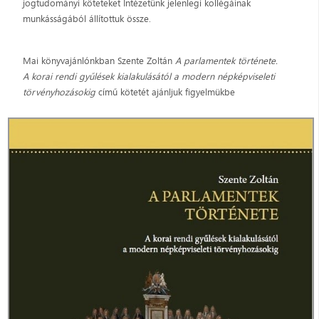
jogtudományi köteteket Intézetünk jelenlegi kollégáinak
munkásságából állítottuk össze.
Mai könyvajánlónkban Szente Zoltán
A parlamentek története.
A korai rendi gyűlések kialakulásától a modern népképviseleti
törvényhozásokig
című kötetét ajánljuk figyelmükbe