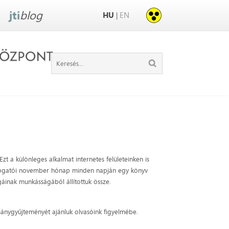
jti
blog
HU
EN
|
t a különleges alkalmat internetes felületeinken is
átogatói november hónap minden napján egy könyv
égáinak munkásságából állítottuk össze.
ánygyűjteményét ajánluk olvasóink figyelmébe.