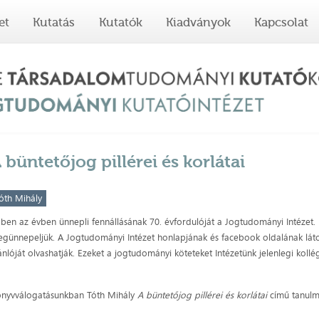
et
Kutatás
Kutatók
Kiadványok
Kapcsolat
 büntetőjog pillérei és korlátai
óth Mihály
ben az évben ünnepli fennállásának 70. évfordulóját a Jogtudományi Intézet. Ez
günnepeljük. A Jogtudományi Intézet honlapjának és facebook oldalának l
ánlóját olvashatják. Ezeket a jogtudományi köteteket Intézetünk jelenlegi koll
nyvválogatásunkban Tóth Mihály
A büntetőjog pillérei és korlátai
című tanulm