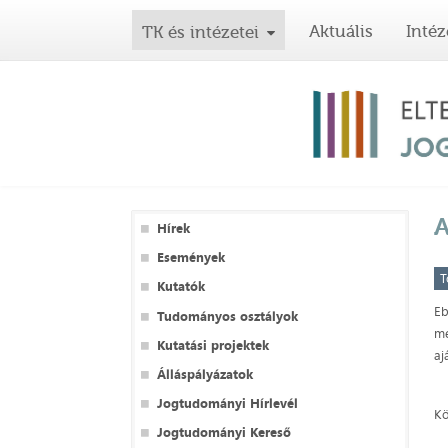
Aktuális
Intéz
TK és intézetei
A
Hírek
Események
T
Kutatók
Eb
Tudományos osztályok
me
Kutatási projektek
aj
Álláspályázatok
Jogtudományi Hírlevél
Kö
Jogtudományi Kereső