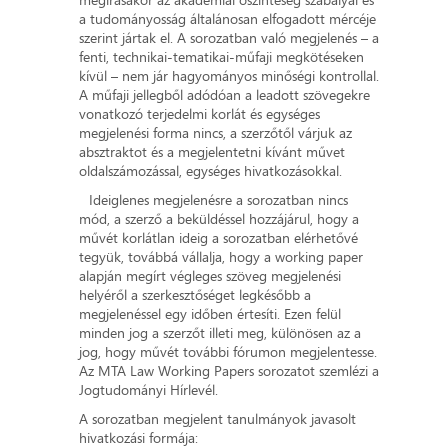
a tudományosság általánosan elfogadott mércéje
szerint jártak el. A sorozatban való megjelenés – a
fenti, technikai-tematikai-műfaji megkötéseken
kívül – nem jár hagyományos minőségi kontrollal.
A műfaji jellegből adódóan a leadott szövegekre
vonatkozó terjedelmi korlát és egységes
megjelenési forma nincs, a szerzőtől várjuk az
absztraktot és a megjelentetni kívánt művet
oldalszámozással, egységes hivatkozásokkal.
Ideiglenes megjelenésre a sorozatban nincs
mód, a szerző a beküldéssel hozzájárul, hogy a
művét korlátlan ideig a sorozatban elérhetővé
tegyük, továbbá vállalja, hogy a working paper
alapján megírt végleges szöveg megjelenési
helyéről a szerkesztőséget legkésőbb a
megjelenéssel egy időben értesíti. Ezen felül
minden jog a szerzőt illeti meg, különösen az a
jog, hogy művét további fórumon megjelentesse.
Az MTA Law Working Papers sorozatot szemlézi a
Jogtudományi Hírlevél.
A sorozatban megjelent tanulmányok javasolt
hivatkozási formája: