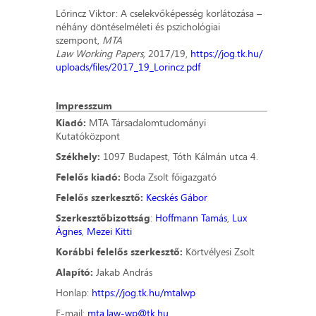
Lőrincz Viktor: A cselekvőképesség korlátozása –
néhány döntéselméleti és pszichológiai
szempont,
MTA
Law Working Papers,
2017/19,
https://jog.tk.hu/
uploads/files/2017_19_Lorincz.pdf
Impresszum
Kiadó:
MTA Társadalomtudományi
Kutatóközpont
Székhely:
1097 Budapest, Tóth Kálmán utca 4.
Felelős kiadó:
Boda Zsolt főigazgató
Felelős szerkesztő:
Kecskés Gábor
Szerkesztőbizottság
:
Hoffmann Tamás
,
Lux
Ágnes
,
Mezei Kitti
Korábbi felelős szerkesztő:
Körtvélyesi Zsolt
Alapító:
Jakab András
Honlap:
https://jog.tk.hu/mtalwp
E-mail:
mta.law-wp@tk.hu