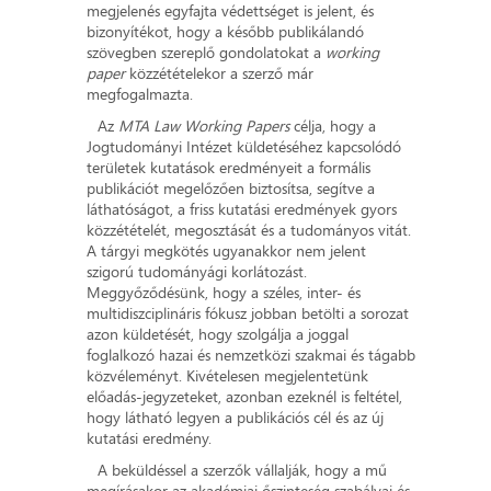
megjelenés egyfajta védettséget is jelent, és
bizonyítékot, hogy a később publikálandó
szövegben szereplő gondolatokat a
working
paper
közzétételekor a szerző már
megfogalmazta.
Az
MTA Law Working Papers
célja, hogy a
Jogtudományi Intézet küldetéséhez kapcsolódó
területek kutatások eredményeit a formális
publikációt megelőzően biztosítsa, segítve a
láthatóságot, a friss kutatási eredmények gyors
közzétételét, megosztását és a tudományos vitát.
A tárgyi megkötés ugyanakkor nem jelent
szigorú tudományági korlátozást.
Meggyőződésünk, hogy a széles, inter- és
multidiszciplináris fókusz jobban betölti a sorozat
azon küldetését, hogy szolgálja a joggal
foglalkozó hazai és nemzetközi szakmai és tágabb
közvéleményt. Kivételesen megjelentetünk
előadás-jegyzeteket, azonban ezeknél is feltétel,
hogy látható legyen a publikációs cél és az új
kutatási eredmény.
A beküldéssel a szerzők vállalják, hogy a mű
megírásakor az akadémiai őszinteség szabályai és