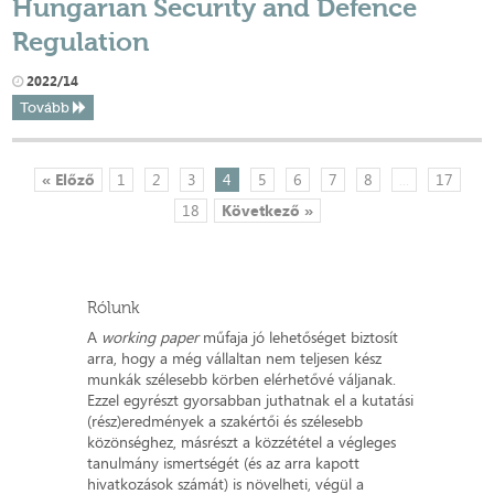
Hungarian Security and Defence
Regulation
2022/14
Tovább
« Előző
1
2
3
4
5
6
7
8
...
17
18
Következő »
Rólunk
A
working paper
műfaja jó lehetőséget biztosít
arra, hogy a még vállaltan nem teljesen kész
munkák szélesebb körben elérhetővé váljanak.
Ezzel egyrészt gyorsabban juthatnak el a kutatási
(rész)eredmények a szakértői és szélesebb
közönséghez, másrészt a közzététel a végleges
tanulmány ismertségét (és az arra kapott
hivatkozások számát) is növelheti, végül a