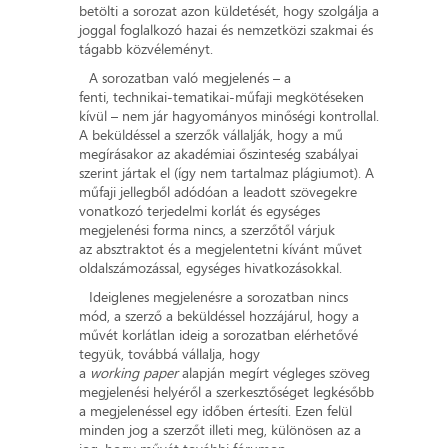
betölti a sorozat azon küldetését, hogy szolgálja a
joggal foglalkozó hazai és nemzetközi szakmai és
tágabb közvéleményt.
A sorozatban való megjelenés – a
fenti, technikai-tematikai-műfaji megkötéseken
kívül – nem jár hagyományos minőségi kontrollal.
A beküldéssel a szerzők vállalják, hogy a mű
megírásakor az akadémiai őszinteség szabályai
szerint jártak el (így nem tartalmaz plágiumot). A
műfaji jellegből adódóan a leadott szövegekre
vonatkozó terjedelmi korlát és egységes
megjelenési forma nincs, a szerzőtől várjuk
az absztraktot és a megjelentetni kívánt művet
oldalszámozással, egységes hivatkozásokkal.
Ideiglenes megjelenésre a sorozatban nincs
mód, a szerző a beküldéssel hozzájárul, hogy a
művét korlátlan ideig a sorozatban elérhetővé
tegyük, továbbá vállalja, hogy
a
working paper
alapján megírt végleges szöveg
megjelenési helyéről a szerkesztőséget legkésőbb
a megjelenéssel egy időben értesíti. Ezen felül
minden jog a szerzőt illeti meg, különösen az a