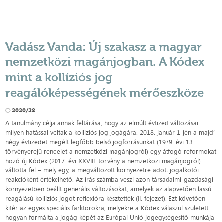
Vadász Vanda: Új szakasz a magyar
nemzetközi magánjogban. A Kódex
mint a kollíziós jog
reagálóképességének mérőeszköze
2020/28
A tanulmány célja annak feltárása, hogy az elmúlt évtized változásai
milyen hatással voltak a kollíziós jog jogágára. 2018. január 1-jén a majd’
négy évtizedet megélt legfőbb belső jogforrásunkat (1979. évi 13.
törvényerejű rendelet a nemzetközi magánjogról) egy átfogó reformokat
hozó új Kódex (2017. évi XXVIII. törvény a nemzetközi magánjogról)
váltotta fel – mely egy, a megváltozott környezetre adott jogalkotói
reakcióként értékelhető. Az írás számba veszi azon társadalmi-gazdasági
környezetben beállt generális változásokat, amelyek az alapvetően lassú
reagálású kollíziós jogot reflexióra késztették (II. fejezet). Ezt követően
kitér az egyes speciális farktorokra, melyekre a Kódex válaszul született:
hogyan formálta a jogág képét az Európai Unió jogegységesítő munkája