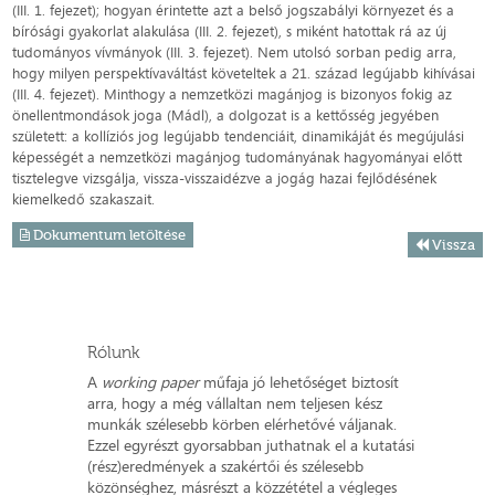
(III. 1. fejezet); hogyan érintette azt a belső jogszabályi környezet és a
bírósági gyakorlat alakulása (III. 2. fejezet), s miként hatottak rá az új
tudományos vívmányok (III. 3. fejezet). Nem utolsó sorban pedig arra,
hogy milyen perspektívaváltást követeltek a 21. század legújabb kihívásai
(III. 4. fejezet). Minthogy a nemzetközi magánjog is bizonyos fokig az
önellentmondások joga (Mádl), a dolgozat is a kettősség jegyében
született: a kollíziós jog legújabb tendenciáit, dinamikáját és megújulási
képességét a nemzetközi magánjog tudományának hagyományai előtt
tisztelegve vizsgálja, vissza-visszaidézve a jogág hazai fejlődésének
kiemelkedő szakaszait.
Dokumentum letöltése
Vissza
Rólunk
A
working paper
műfaja jó lehetőséget biztosít
arra, hogy a még vállaltan nem teljesen kész
munkák szélesebb körben elérhetővé váljanak.
Ezzel egyrészt gyorsabban juthatnak el a kutatási
(rész)eredmények a szakértői és szélesebb
közönséghez, másrészt a közzététel a végleges