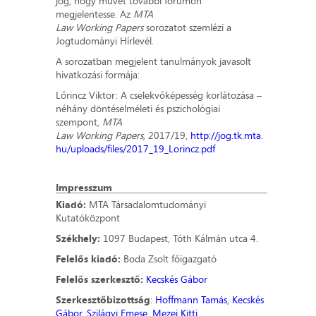
jog, hogy művét további fórumon
megjelentesse. Az
MTA
Law Working Papers
sorozatot szemlézi a
Jogtudományi Hírlevél.
A sorozatban megjelent tanulmányok javasolt
hivatkozási formája:
Lőrincz Viktor: A cselekvőképesség korlátozása –
néhány döntéselméleti és pszichológiai
szempont,
MTA
Law Working Papers,
2017/19,
http://jog.tk.mta.
hu/uploads/files/2017_19_Lorincz.pdf
Impresszum
Kiadó:
MTA Társadalomtudományi
Kutatóközpont
Székhely:
1097 Budapest, Tóth Kálmán utca 4.
Felelős kiadó:
Boda Zsolt főigazgató
Felelős szerkesztő:
Kecskés Gábor
Szerkesztőbizottság
:
Hoffmann Tamás
,
Kecskés
Gábor
,
Szilágyi Emese
,
Mezei Kitti