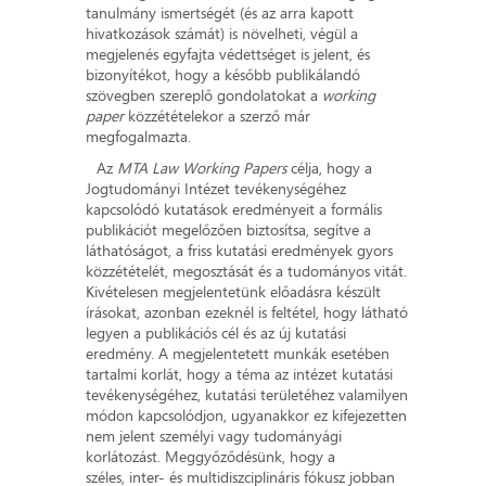
tanulmány ismertségét (és az arra kapott
hivatkozások számát) is növelheti, végül a
megjelenés egyfajta védettséget is jelent, és
bizonyítékot, hogy a később publikálandó
szövegben szereplő gondolatokat a
working
paper
közzétételekor a szerző már
megfogalmazta.
Az
MTA Law Working Papers
célja, hogy a
Jogtudományi Intézet tevékenységéhez
kapcsolódó kutatások eredményeit a formális
publikációt megelőzően biztosítsa, segítve a
láthatóságot, a friss kutatási eredmények gyors
közzétételét, megosztását és a tudományos vitát.
Kivételesen megjelentetünk előadásra készült
írásokat, azonban ezeknél is feltétel, hogy látható
legyen a publikációs cél és az új kutatási
eredmény. A megjelentetett munkák esetében
tartalmi korlát, hogy a téma az intézet kutatási
tevékenységéhez, kutatási területéhez valamilyen
módon kapcsolódjon, ugyanakkor ez kifejezetten
nem jelent személyi vagy tudományági
korlátozást. Meggyőződésünk, hogy a
széles, inter- és multidiszciplináris fókusz jobban