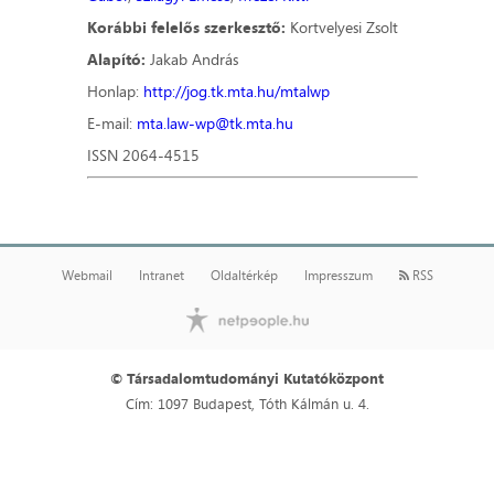
Korábbi felelős szerkesztő:
Kortvelyesi Zsolt
Alapító:
Jakab András
Honlap:
http://jog.tk.mta.hu/mtalwp
E-mail:
mta.law-wp@tk.mta.hu
ISSN 2064-4515
Webmail
Intranet
Oldaltérkép
Impresszum
RSS
© Társadalomtudományi Kutatóközpont
Cím: 1097 Budapest, Tóth Kálmán u. 4.