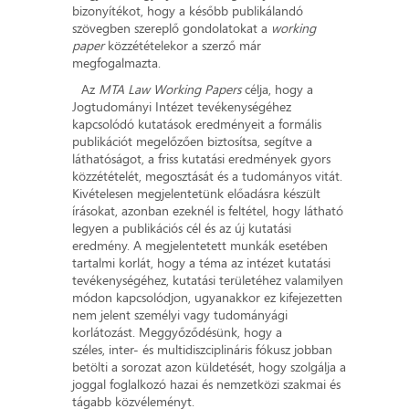
bizonyítékot, hogy a később publikálandó
szövegben szereplő gondolatokat a
working
paper
közzétételekor a szerző már
megfogalmazta.
Az
MTA Law Working Papers
célja, hogy a
Jogtudományi Intézet tevékenységéhez
kapcsolódó kutatások eredményeit a formális
publikációt megelőzően biztosítsa, segítve a
láthatóságot, a friss kutatási eredmények gyors
közzétételét, megosztását és a tudományos vitát.
Kivételesen megjelentetünk előadásra készült
írásokat, azonban ezeknél is feltétel, hogy látható
legyen a publikációs cél és az új kutatási
eredmény. A megjelentetett munkák esetében
tartalmi korlát, hogy a téma az intézet kutatási
tevékenységéhez, kutatási területéhez valamilyen
módon kapcsolódjon, ugyanakkor ez kifejezetten
nem jelent személyi vagy tudományági
korlátozást. Meggyőződésünk, hogy a
széles, inter- és multidiszciplináris fókusz jobban
betölti a sorozat azon küldetését, hogy szolgálja a
joggal foglalkozó hazai és nemzetközi szakmai és
tágabb közvéleményt.