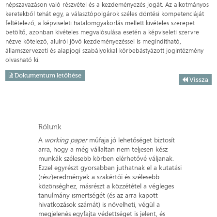
népszavazáson való részvétel és a kezdeményezés jogát. Az alkotmányos
keretekből tehát egy, a választópolgárok széles döntési kompetenciáját
feltételező, a képviseleti hatalomgyakorlás mellett kivételes szerepet
betöltő, azonban kivételes megvalósulása esetén a képviseleti szervre
nézve kötelező, alulról jövő kezdeményezéssel is megindítható,
államszervezeti és alapjogi szabályokkal körbebástyázott jogintézmény
olvasható ki.
Dokumentum letöltése
Vissza
Rólunk
A
working paper
műfaja jó lehetőséget biztosít
arra, hogy a még vállaltan nem teljesen kész
munkák szélesebb körben elérhetővé váljanak.
Ezzel egyrészt gyorsabban juthatnak el a kutatási
(rész)eredmények a szakértői és szélesebb
közönséghez, másrészt a közzététel a végleges
tanulmány ismertségét (és az arra kapott
hivatkozások számát) is növelheti, végül a
megjelenés egyfajta védettséget is jelent, és