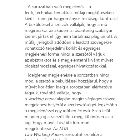
A sorozatban való megjelenés – a
fenti, technikai-tematikai-műfaji megkötéseken
kívül – nem jár hagyományos minőségi kontrollal.
A beküldéssel a szerzők vállalják, hogy a mű
megírásakor az akadémiai őszinteség szabályai
szerint jártak el (így nem tartalmaz plágiumot). A
műfaji jellegből adódóan a leadott szövegekre
vonatkozó terjedelmi korlát és egységes
megjelenési forma nincs, a szerzőtől várjuk
az absztraktot és a megjelentetni kívánt művet
oldalszámozással, egységes hivatkozásokkal.
Ideiglenes megjelenésre a sorozatban nincs
mód, a szerző a beküldéssel hozzájárul, hogy a
művét korlátlan ideig a sorozatban elérhetővé
tegyük, továbbá vállalja, hogy
a
working paper
alapján megírt végleges szöveg
megjelenési helyéről a szerkesztőséget legkésőbb
a megjelenéssel egy időben értesíti. Ezen felül
minden jog a szerzőt illeti meg, különösen az a
jog, hogy művét további fórumon
megjelentesse. Az
MTA
Law Working Papers
sorozatot szemlézi a