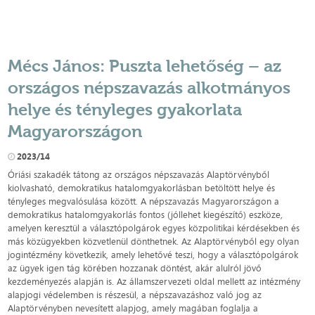
Mécs János: Puszta lehetőség – az
országos népszavazás alkotmányos
helye és tényleges gyakorlata
Magyarországon
2023/14
Óriási szakadék tátong az országos népszavazás Alaptörvényből
kiolvasható, demokratikus hatalomgyakorlásban betöltött helye és
tényleges megvalósulása között. A népszavazás Magyarországon a
demokratikus hatalomgyakorlás fontos (jóllehet kiegészítő) eszköze,
amelyen keresztül a választópolgárok egyes közpolitikai kérdésekben és
más közügyekben közvetlenül dönthetnek. Az Alaptörvényből egy olyan
jogintézmény következik, amely lehetővé teszi, hogy a választópolgárok
az ügyek igen tág körében hozzanak döntést, akár alulról jövő
kezdeményezés alapján is. Az államszervezeti oldal mellett az intézmény
alapjogi védelemben is részesül, a népszavazáshoz való jog az
Alaptörvényben nevesített alapjog, amely magában foglalja a