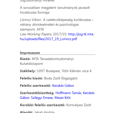
Jogtudományi Hírlevél.
A sorozatban megjelent tanulmányok javasolt
hivatkozási formája:
Lőrincz Viktor: A cselekvőképesség korlátozása –
néhány döntéselméleti és pszichológiai
szempont,
MTA
Law Working Papers,
2017/19,
http://jog.tk.mta.
hu/uploads/files/2017_19_Lorincz.pdf
Impresszum
Kiadó:
MTA Társadalomtudományi
Kutatóközpont
Székhely:
1097 Budapest, Tóth Kálmán utca 4.
Felelős kiadó:
Boda Zsolt főigazgató
Felelős szerkesztő:
Kecskés Gábor
Szerkesztőbizottság
:
Hoffmann Tamás
,
Kecskés
Gábor
,
Szilágyi Emese
,
Mezei Kitti
Korábbi felelős szerkesztő:
Kortvelyesi Zsolt
Alapító:
Jakab András