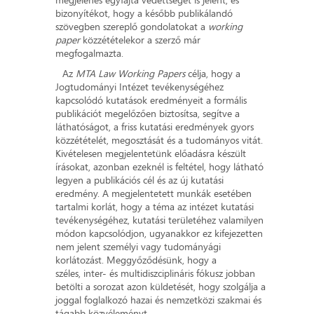
bizonyítékot, hogy a később publikálandó
szövegben szereplő gondolatokat a
working
paper
közzétételekor a szerző már
megfogalmazta.
Az
MTA Law Working Papers
célja, hogy a
Jogtudományi Intézet tevékenységéhez
kapcsolódó kutatások eredményeit a formális
publikációt megelőzően biztosítsa, segítve a
láthatóságot, a friss kutatási eredmények gyors
közzétételét, megosztását és a tudományos vitát.
Kivételesen megjelentetünk előadásra készült
írásokat, azonban ezeknél is feltétel, hogy látható
legyen a publikációs cél és az új kutatási
eredmény. A megjelentetett munkák esetében
tartalmi korlát, hogy a téma az intézet kutatási
tevékenységéhez, kutatási területéhez valamilyen
módon kapcsolódjon, ugyanakkor ez kifejezetten
nem jelent személyi vagy tudományági
korlátozást. Meggyőződésünk, hogy a
széles, inter- és multidiszciplináris fókusz jobban
betölti a sorozat azon küldetését, hogy szolgálja a
joggal foglalkozó hazai és nemzetközi szakmai és
tágabb közvéleményt.