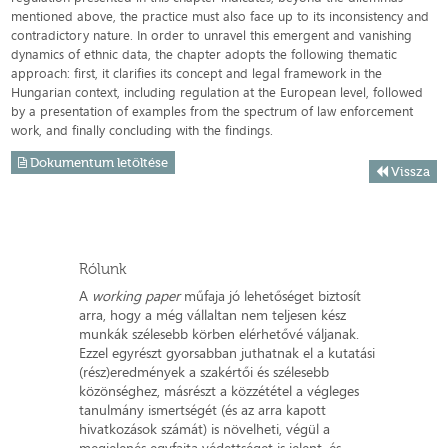
mentioned above, the practice must also face up to its inconsistency and
contradictory nature. In order to unravel this emergent and vanishing
dynamics of ethnic data, the chapter adopts the following thematic
approach: first, it clarifies its concept and legal framework in the
Hungarian context, including regulation at the European level, followed
by a presentation of examples from the spectrum of law enforcement
work, and finally concluding with the findings.
Dokumentum letöltése
Vissza
Rólunk
A
working paper
műfaja jó lehetőséget biztosít
arra, hogy a még vállaltan nem teljesen kész
munkák szélesebb körben elérhetővé váljanak.
Ezzel egyrészt gyorsabban juthatnak el a kutatási
(rész)eredmények a szakértői és szélesebb
közönséghez, másrészt a közzététel a végleges
tanulmány ismertségét (és az arra kapott
hivatkozások számát) is növelheti, végül a
megjelenés egyfajta védettséget is jelent, és