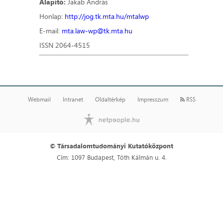
Alapító:
Jakab András
Honlap:
http://jog.tk.mta.hu/mtalwp
E-mail:
mta.law-wp@tk.mta.hu
ISSN 2064-4515
Webmail
Intranet
Oldaltérkép
Impresszum
RSS
© Társadalomtudományi Kutatóközpont
Cím: 1097 Budapest, Tóth Kálmán u. 4.