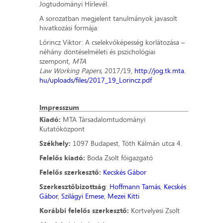
Jogtudományi Hírlevél.
A sorozatban megjelent tanulmányok javasolt
hivatkozási formája:
Lőrincz Viktor: A cselekvőképesség korlátozása –
néhány döntéselméleti és pszichológiai
szempont,
MTA
Law Working Papers,
2017/19,
http://jog.tk.mta.
hu/uploads/files/2017_19_Lorincz.pdf
Impresszum
Kiadó:
MTA Társadalomtudományi
Kutatóközpont
Székhely:
1097 Budapest, Tóth Kálmán utca 4.
Felelős kiadó:
Boda Zsolt főigazgató
Felelős szerkesztő:
Kecskés Gábor
Szerkesztőbizottság
:
Hoffmann Tamás
,
Kecskés
Gábor
,
Szilágyi Emese
,
Mezei Kitti
Korábbi felelős szerkesztő:
Kortvelyesi Zsolt