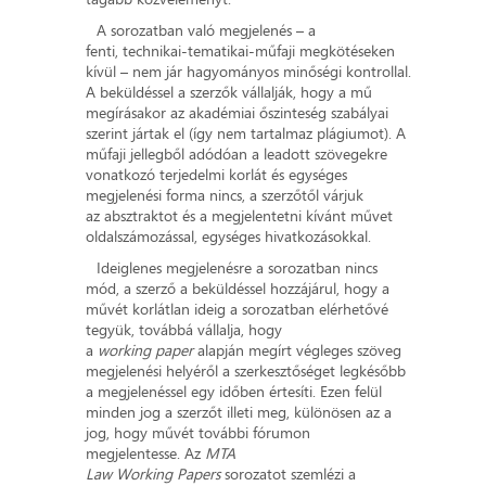
A sorozatban való megjelenés – a
fenti, technikai-tematikai-műfaji megkötéseken
kívül – nem jár hagyományos minőségi kontrollal.
A beküldéssel a szerzők vállalják, hogy a mű
megírásakor az akadémiai őszinteség szabályai
szerint jártak el (így nem tartalmaz plágiumot). A
műfaji jellegből adódóan a leadott szövegekre
vonatkozó terjedelmi korlát és egységes
megjelenési forma nincs, a szerzőtől várjuk
az absztraktot és a megjelentetni kívánt művet
oldalszámozással, egységes hivatkozásokkal.
Ideiglenes megjelenésre a sorozatban nincs
mód, a szerző a beküldéssel hozzájárul, hogy a
művét korlátlan ideig a sorozatban elérhetővé
tegyük, továbbá vállalja, hogy
a
working paper
alapján megírt végleges szöveg
megjelenési helyéről a szerkesztőséget legkésőbb
a megjelenéssel egy időben értesíti. Ezen felül
minden jog a szerzőt illeti meg, különösen az a
jog, hogy művét további fórumon
megjelentesse. Az
MTA
Law Working Papers
sorozatot szemlézi a