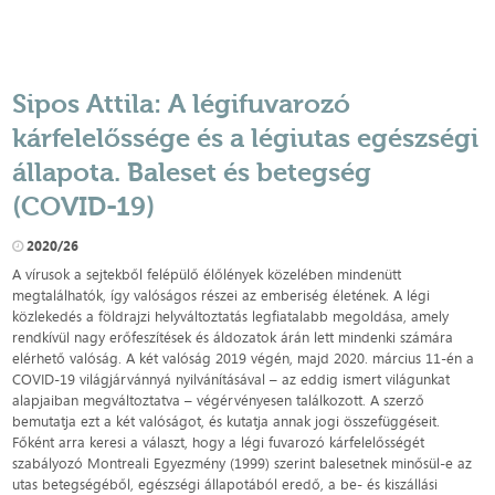
Sipos Attila: A légifuvarozó
kárfelelőssége és a légiutas egészségi
állapota. Baleset és betegség
(COVID-19)
2020/26
A vírusok a sejtekből felépülő élőlények közelében mindenütt
megtalálhatók, így valóságos részei az emberiség életének. A légi
közlekedés a földrajzi helyváltoztatás legfiatalabb megoldása, amely
rendkívül nagy erőfeszítések és áldozatok árán lett mindenki számára
elérhető valóság. A két valóság 2019 végén, majd 2020. március 11-én a
COVID-19 világjárvánnyá nyilvánításával – az eddig ismert világunkat
alapjaiban megváltoztatva – végérvényesen találkozott. A szerző
bemutatja ezt a két valóságot, és kutatja annak jogi összefüggéseit.
Főként arra keresi a választ, hogy a légi fuvarozó kárfelelősségét
szabályozó Montreali Egyezmény (1999) szerint balesetnek minősül-e az
utas betegségéből, egészségi állapotából eredő, a be- és kiszállási