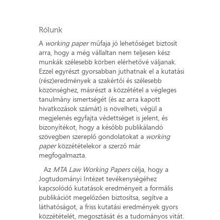
Rólunk
A
working paper
műfaja jó lehetőséget biztosít
arra, hogy a még vállaltan nem teljesen kész
munkák szélesebb körben elérhetővé váljanak.
Ezzel egyrészt gyorsabban juthatnak el a kutatási
(rész)eredmények a szakértői és szélesebb
közönséghez, másrészt a közzététel a végleges
tanulmány ismertségét (és az arra kapott
hivatkozások számát) is növelheti, végül a
megjelenés egyfajta védettséget is jelent, és
bizonyítékot, hogy a később publikálandó
szövegben szereplő gondolatokat a
working
paper
közzétételekor a szerző már
megfogalmazta.
Az
MTA Law Working Papers
célja, hogy a
Jogtudományi Intézet tevékenységéhez
kapcsolódó kutatások eredményeit a formális
publikációt megelőzően biztosítsa, segítve a
láthatóságot, a friss kutatási eredmények gyors
közzétételét, megosztását és a tudományos vitát.