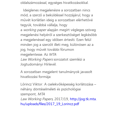
oldalszámozással, egységes hivatkozásokkal.
Ideiglenes megjelenésre a sorozatban nincs
mód, a szerző a beküldéssel hozzájárul, hogy a
művét korlátlan ideig a sorozatban elérhetővé
tegyük, továbbá vállalja, hogy
a
working paper
alapján megírt végleges szöveg
megjelenési helyéről a szerkesztőséget legkésőbb
a megjelenéssel egy időben értesíti. Ezen felül
minden jog a szerzőt illeti meg, különösen az a
jog, hogy művét további fórumon
megjelentesse. Az
MTA
Law Working Papers
sorozatot szemlézi a
Jogtudományi Hírlevél.
A sorozatban megjelent tanulmányok javasolt
hivatkozási formája:
Lőrincz Viktor: A cselekvőképesség korlátozása –
néhány döntéselméleti és pszichológiai
szempont,
MTA
Law Working Papers,
2017/19,
http://jog.tk.mta.
hu/uploads/files/2017_19_Lorincz.pdf