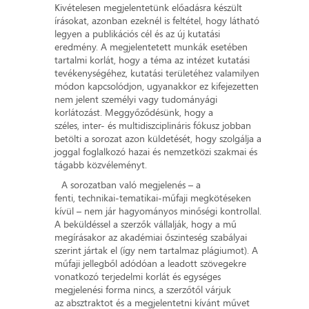
Kivételesen megjelentetünk előadásra készült
írásokat, azonban ezeknél is feltétel, hogy látható
legyen a publikációs cél és az új kutatási
eredmény. A megjelentetett munkák esetében
tartalmi korlát, hogy a téma az intézet kutatási
tevékenységéhez, kutatási területéhez valamilyen
módon kapcsolódjon, ugyanakkor ez kifejezetten
nem jelent személyi vagy tudományági
korlátozást. Meggyőződésünk, hogy a
széles, inter- és multidiszciplináris fókusz jobban
betölti a sorozat azon küldetését, hogy szolgálja a
joggal foglalkozó hazai és nemzetközi szakmai és
tágabb közvéleményt.
A sorozatban való megjelenés – a
fenti, technikai-tematikai-műfaji megkötéseken
kívül – nem jár hagyományos minőségi kontrollal.
A beküldéssel a szerzők vállalják, hogy a mű
megírásakor az akadémiai őszinteség szabályai
szerint jártak el (így nem tartalmaz plágiumot). A
műfaji jellegből adódóan a leadott szövegekre
vonatkozó terjedelmi korlát és egységes
megjelenési forma nincs, a szerzőtől várjuk
az absztraktot és a megjelentetni kívánt művet