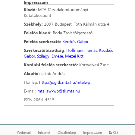
Impresszum
Kiadó:
MTA Társadalomtudományi
Kutatóközpont
Székhely:
1097 Budapest, Tóth Kálmán utca 4.
Felelős kiadó:
Boda Zsolt főigazgató
Felelős szerkesztő:
Kecskés Gábor
Szerkesztőbizottság
:
Hoffmann Tamás
,
Kecskés
Gábor
,
Szilágyi Emese
,
Mezei Kitti
Korábbi felelős szerkesztő:
Kortvelyesi Zsolt
Alapító:
Jakab András
Honlap:
http://jog.tk.mta.hu/mtalwp
E-mail:
mta.law-wp@tk.mta.hu
ISSN 2064-4515
Webmail
Intranet
Oldaltérkép
Impresszum
RSS