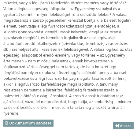
művelet, vagy a légi jármű fedélzetén történt esemény vagy történés?
Vajon a légiutas egészségi állapota – az Egyezmény szabályai és a
gyakorlat szerint – milyen felelősséget ró a szerződő felekre? A válasz
megadásához a szerző jogeseteken keresztül bontja ki a baleset fogalmi
elemeit, bemutatja a légi fuvarozói üzletszabályzat jelentőségét, a
különös gondoskodást igénylő utasok helyzetét, vizsgálja az orvosi
igazolások meglétét, és kiemelten foglalkozik az utas egészségi
állapotából eredő akuthelyzetek (szívinfarktus, trombózis, vírusfertőzés
stb.) személyzet általi kezelésének felelősségével. A válasz logikus: az utas
egészségi állapotából eredő esemény vagy történés – az Egyezmény
értelmében – nem minősül balesetnek, ennek következtében a
légifuvarozó kárfelelősséggel nem tartozik, de ha a konkrét ügy
tényállásában olyan ok-okozati összefüggés található, amely a baleset
bekövetkezése és a légi fuvarozó hanyag magatartása között áll fenn,
akkor a légifuvarozó kárfelelőssége megállapítható. A tanulmány
részletesen bemutatja a kártérítési felelősség feltételrendszerét, a
balesetet előidéző oksági láncolatot. A szerző annak tudatában tesz
ajánlásokat, vázol fel megoldásokat, hogy tudja, az emberiség – minden
valós erőfeszítés ellenére – most sem tanulta meg a leckét: a vírus áll
nyerésre.
Dokumentum letöltése
Vissza