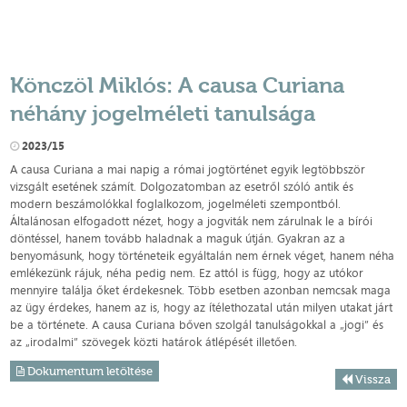
Könczöl Miklós: A causa Curiana
néhány jogelméleti tanulsága
2023/15
A causa Curiana a mai napig a római jogtörténet egyik legtöbbször
vizsgált esetének számít. Dolgozatomban az esetről szóló antik és
modern beszámolókkal foglalkozom, jogelméleti szempontból.
Általánosan elfogadott nézet, hogy a jogviták nem zárulnak le a bírói
döntéssel, hanem tovább haladnak a maguk útján. Gyakran az a
benyomásunk, hogy történeteik egyáltalán nem érnek véget, hanem néha
emlékezünk rájuk, néha pedig nem. Ez attól is függ, hogy az utókor
mennyire találja őket érdekesnek. Több esetben azonban nemcsak maga
az ügy érdekes, hanem az is, hogy az ítélethozatal után milyen utakat járt
be a története. A causa Curiana bőven szolgál tanulságokkal a „jogi” és
az „irodalmi” szövegek közti határok átlépését illetően.
Dokumentum letöltése
Vissza