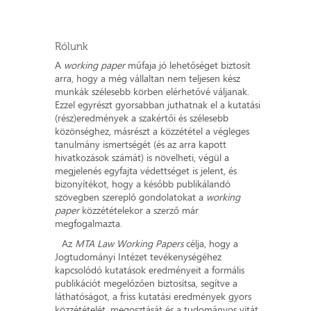
Rólunk
A
working paper
műfaja jó lehetőséget biztosít
arra, hogy a még vállaltan nem teljesen kész
munkák szélesebb körben elérhetővé váljanak.
Ezzel egyrészt gyorsabban juthatnak el a kutatási
(rész)eredmények a szakértői és szélesebb
közönséghez, másrészt a közzététel a végleges
tanulmány ismertségét (és az arra kapott
hivatkozások számát) is növelheti, végül a
megjelenés egyfajta védettséget is jelent, és
bizonyítékot, hogy a később publikálandó
szövegben szereplő gondolatokat a
working
paper
közzétételekor a szerző már
megfogalmazta.
Az
MTA Law Working Papers
célja, hogy a
Jogtudományi Intézet tevékenységéhez
kapcsolódó kutatások eredményeit a formális
publikációt megelőzően biztosítsa, segítve a
láthatóságot, a friss kutatási eredmények gyors
közzétételét, megosztását és a tudományos vitát.