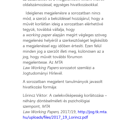
oldalszámozással, egységes hivatkozásokkal.
Ideiglenes megjelenésre a sorozatban nincs
mód, a szerző a beküldéssel hozzájárul, hogy a
művét korlátlan ideig a sorozatban elérhetővé
tegyük, továbbá vállalja, hogy
a
working paper
alapján megírt végleges szöveg
megjelenési helyéről a szerkesztőséget legkésőbb
a megjelenéssel egy időben értesíti. Ezen felül
minden jog a szerzőt illeti meg, különösen az a
jog, hogy művét további fórumon
megjelentesse. Az
MTA
Law Working Papers
sorozatot szemlézi a
Jogtudományi Hírlevél.
A sorozatban megjelent tanulmányok javasolt
hivatkozási formája:
Lőrincz Viktor: A cselekvőképesség korlátozása –
néhány döntéselméleti és pszichológiai
szempont,
MTA
Law Working Papers,
2017/19,
http://jog.tk.mta.
hu/uploads/files/2017_19_Lorincz.pdf