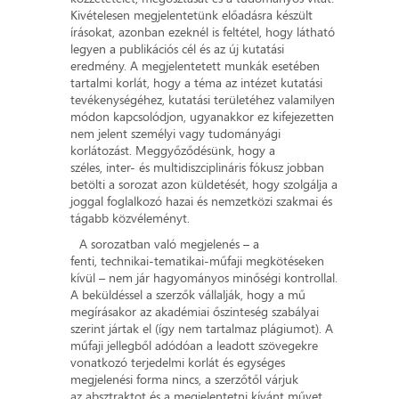
Kivételesen megjelentetünk előadásra készült
írásokat, azonban ezeknél is feltétel, hogy látható
legyen a publikációs cél és az új kutatási
eredmény. A megjelentetett munkák esetében
tartalmi korlát, hogy a téma az intézet kutatási
tevékenységéhez, kutatási területéhez valamilyen
módon kapcsolódjon, ugyanakkor ez kifejezetten
nem jelent személyi vagy tudományági
korlátozást. Meggyőződésünk, hogy a
széles, inter- és multidiszciplináris fókusz jobban
betölti a sorozat azon küldetését, hogy szolgálja a
joggal foglalkozó hazai és nemzetközi szakmai és
tágabb közvéleményt.
A sorozatban való megjelenés – a
fenti, technikai-tematikai-műfaji megkötéseken
kívül – nem jár hagyományos minőségi kontrollal.
A beküldéssel a szerzők vállalják, hogy a mű
megírásakor az akadémiai őszinteség szabályai
szerint jártak el (így nem tartalmaz plágiumot). A
műfaji jellegből adódóan a leadott szövegekre
vonatkozó terjedelmi korlát és egységes
megjelenési forma nincs, a szerzőtől várjuk
az absztraktot és a megjelentetni kívánt művet