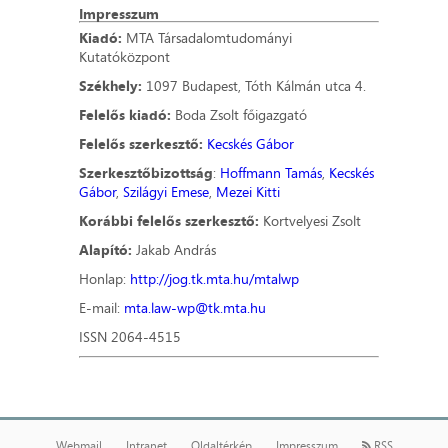
Impresszum
Kiadó:
MTA Társadalomtudományi
Kutatóközpont
Székhely:
1097 Budapest, Tóth Kálmán utca 4.
Felelős kiadó:
Boda Zsolt főigazgató
Felelős szerkesztő:
Kecskés Gábor
Szerkesztőbizottság
:
Hoffmann Tamás
,
Kecskés
Gábor
,
Szilágyi Emese
,
Mezei Kitti
Korábbi felelős szerkesztő:
Kortvelyesi Zsolt
Alapító:
Jakab András
Honlap:
http://jog.tk.mta.hu/mtalwp
E-mail:
mta.law-wp@tk.mta.hu
ISSN 2064-4515
Webmail
Intranet
Oldaltérkép
Impresszum
RSS