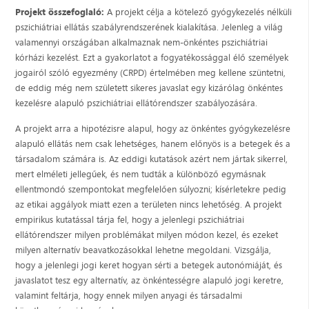
Projekt összefoglaló:
A projekt célja a kötelező gyógykezelés nélküli
pszichiátriai ellátás szabályrendszerének kialakítása. Jelenleg a világ
valamennyi országában alkalmaznak nem-önkéntes pszichiátriai
kórházi kezelést. Ezt a gyakorlatot a fogyatékossággal élő személyek
jogairól szóló egyezmény (CRPD) értelmében meg kellene szüntetni,
de eddig még nem született sikeres javaslat egy kizárólag önkéntes
kezelésre alapuló pszichiátriai ellátórendszer szabályozására.
A projekt arra a hipotézisre alapul, hogy az önkéntes gyógykezelésre
alapuló ellátás nem csak lehetséges, hanem előnyös is a betegek és a
társadalom számára is. Az eddigi kutatások azért nem jártak sikerrel,
mert elméleti jellegűek, és nem tudták a különböző egymásnak
ellentmondó szempontokat megfelelően súlyozni; kísérletekre pedig
az etikai aggályok miatt ezen a területen nincs lehetőség. A projekt
empirikus kutatással tárja fel, hogy a jelenlegi pszichiátriai
ellátórendszer milyen problémákat milyen módon kezel, és ezeket
milyen alternatív beavatkozásokkal lehetne megoldani. Vizsgálja,
hogy a jelenlegi jogi keret hogyan sérti a betegek autonómiáját, és
javaslatot tesz egy alternatív, az önkéntességre alapuló jogi keretre,
valamint feltárja, hogy ennek milyen anyagi és társadalmi