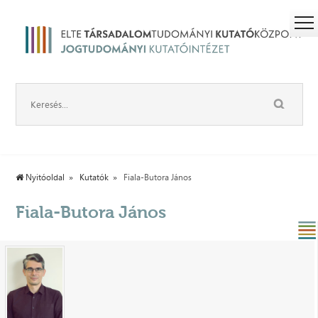
Nyitóoldal
Kutatók
Fiala-Butora János
Fiala-Butora János