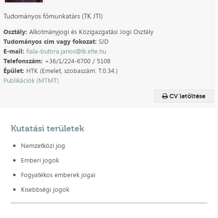
Tudományos főmunkatárs (TK JTI)
Osztály:
Alkotmányjogi és Közigazgatási Jogi Osztály
Tudományos cím vagy fokozat:
SJD
E-mail:
fiala-butora.janos@tk.elte.hu
Telefonszám:
+36/1/224-6700 / 5108
Épület:
HTK (Emelet, szobaszám: T.0.34.)
Publikációk (MTMT)
CV letöltése
Kutatási területek
Nemzetközi jog
Emberi jogok
Fogyatékos emberek jogai
Kisebbségi jogok