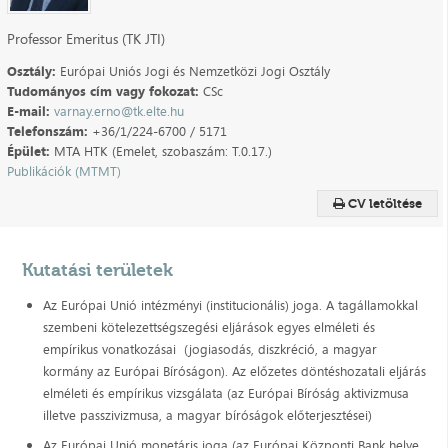
Professor Emeritus (TK JTI)
Osztály:
Európai Uniós Jogi és Nemzetközi Jogi Osztály
Tudományos cím vagy fokozat:
CSc
E-mail:
varnay.erno@tk.elte.hu
Telefonszám:
+36/1/224-6700 / 5171
Épület:
MTA HTK (Emelet, szobaszám: T.0.17.)
Publikációk (MTMT)
CV letöltése
Kutatási területek
Az Európai Unió intézményi (institucionális) joga. A tagállamokkal
szembeni kötelezettségszegési eljárások egyes elméleti és
empírikus vonatkozásai (jogiasodás, diszkréció, a magyar
kormány az Európai Bíróságon). Az előzetes döntéshozatali eljárás
elméleti és empírikus vizsgálata (az Európai Bíróság aktivizmusa
illetve passzivizmusa, a magyar bíróságok előterjesztései)
Az Európai Unió monetáris joga (az Európai Központi Bank helye,