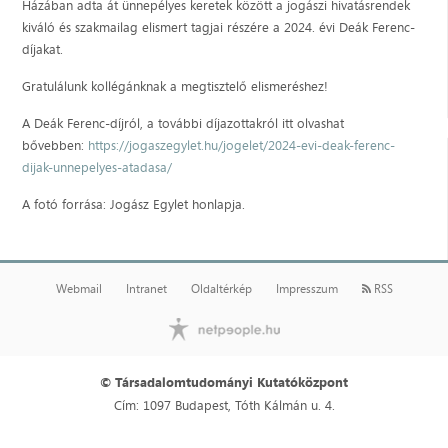
Házában adta át ünnepélyes keretek között a jogászi hivatásrendek
kiváló és szakmailag elismert tagjai részére a 2024. évi Deák Ferenc-
díjakat.
Gratulálunk kollégánknak a megtisztelő elismeréshez!
A Deák Ferenc-díjról, a további díjazottakról itt olvashat
bővebben:
https://jogaszegylet.hu/jogelet/2024-evi-deak-ferenc-
dijak-unnepelyes-atadasa/
A fotó forrása: Jogász Egylet honlapja.
Webmail
Intranet
Oldaltérkép
Impresszum
RSS
© Társadalomtudományi Kutatóközpont
Cím: 1097 Budapest, Tóth Kálmán u. 4.