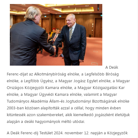
A Deák
Ferenc-díjat az Alkotmánybíróság elnöke, a Legfelsőbb Bíróság
elnöke, a Legfőbb Ügyész, a Magyar Jogász Egylet elnöke, a Magyar
Országos Közjegyzői Kamara elnöke, a Magyar Közigazgatási Kar
elnöke, a Magyar Ügyvédi Kamara elnöke, valamint a Magyar
Tudományos Akadémia Állam-és Jogtudományi Bizottságának elnöke
2003-ban közösen alapították azzal a céllal, hogy minden évben
kitüntessék azon szakembereket, akik kiemelkedő jogászként életútjuk
alapján a deáki hagyományok méltó utódai.
A Deák Ferenc-díj Testület 2024. november 12. napján a Közjegyzők