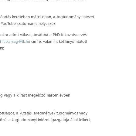
i előadás keretében márciusban, a Jogtudományi Intézet
i YouTube-csatornán elhelyezzük.
zokra adott választ, továbbá a PhD fokozatszerzési
TI.titkarsag@tk.hu
címre, valamint két kinyomtatott
ni:
eg vagy a kiírást megelőző három évben
zottságot, a kutatási eredmények tudományos vagy
özül a Jogtudományi Intézet igazgatója által felkért,