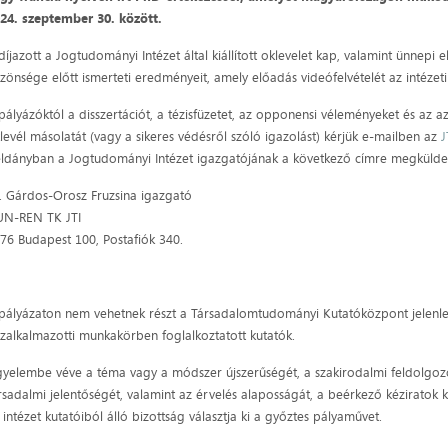
24. szeptember 30. között.
díjazott a Jogtudományi Intézet által kiállított oklevelet kap, valamint ünnep
zönsége előtt ismerteti eredményeit, amely előadás videófelvételét az intézet
pályázóktól a disszertációt, a tézisfüzetet, az opponensi véleményeket és az a
levél másolatát (vagy a sikeres védésről szóló igazolást) kérjük e-mailben az
J
ldányban a Jogtudományi Intézet igazgatójának a következő címre megkülde
r. Gárdos-Orosz Fruzsina igazgató
N-REN TK JTI
76 Budapest 100, Postafiók 340.
pályázaton nem vehetnek részt a Társadalomtudományi Kutatóközpont jelenl
zalkalmazotti munkakörben foglalkoztatott kutatók.
gyelembe véve a téma vagy a módszer újszerűségét, a szakirodalmi feldolgo
rsadalmi jelentőségét, valamint az érvelés alaposságát, a beérkező kéziratok k
 intézet kutatóiból álló bizottság választja ki a győztes pályaművet.