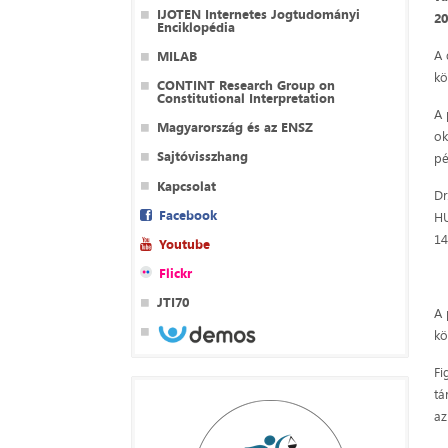
IJOTEN Internetes Jogtudományi
20
Enciklopédia
A 
MILAB
kö
CONTINT Research Group on
Constitutional Interpretation
A 
Magyarország és az ENSZ
ok
Sajtóvisszhang
pé
Kapcsolat
D
Facebook
HU
14
Youtube
Flickr
JTI70
A 
kö
Fi
tá
az