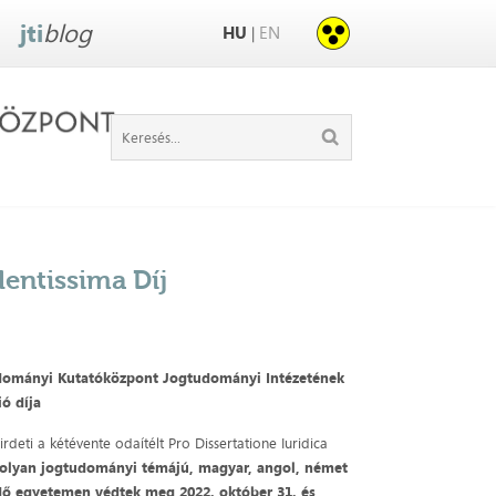
jti
blog
HU
EN
|
lentissima Díj
tudományi Kutatóközpont Jogtudományi Intézetének
ó díja
i a kétévente odaítélt Pro Dissertatione Iuridica
t olyan jogtudományi témájú, magyar, angol, német
dő egyetemen védtek meg 2022. október 31. és