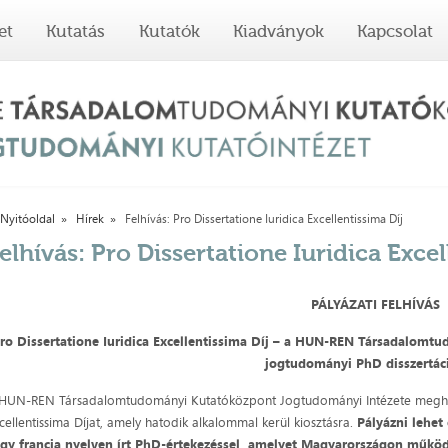
et
Kutatás
Kutatók
Kiadványok
Kapcsolat
Nyitóoldal
Hírek
Felhívás: Pro Dissertatione Iuridica Excellentissima Díj
elhívás: Pro Dissertatione Iuridica Excel
PÁLYÁZATI FELHÍVÁS
ro Dissertatione Iuridica Excellentissima Díj – a HUN-REN Társadalom
jogtudományi PhD disszertáci
HUN-REN Társadalomtudományi Kutatóközpont Jogtudományi Intézete meghirdet
cellentissima Díjat, amely hatodik alkalommal kerül kiosztásra.
Pályázni lehe
gy francia nyelven írt PhD-értekezéssel, amelyet Magyarországon műkö