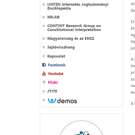
dö
IJOTEN Internetes Jogtudományi
Enciklopédia
tá
MILAB
Ez
CONTINT Research Group on
kö
Constitutional Interpretation
eg
Magyarország és az ENSZ
ta
Sajtóvisszhang
jo
Kapcsolat
A 
Facebook
bí
pr
Youtube
sz
Flickr
me
JTI70
te
A 