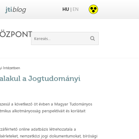
jti
blog
HU
EN
|
i Intézetben
 alakul a Jogtudományi
észesül a következő öt évben a Magyar Tudományos
ikus alkotmányosság perspektíváit és korlátait
zzáférhető online adatbázis létrehozatala a
kísérleteket, nemzetközi jogi dokumentumokat, bírósági