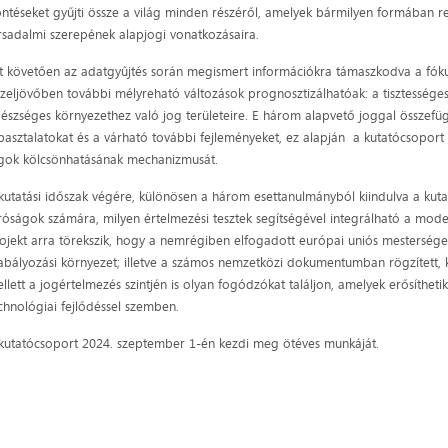
ntéseket gyűjti össze a világ minden részéről, amelyek bármilyen formában re
rsadalmi szerepének alapjogi vonatkozásaira.
t követően az adatgyűjtés során megismert információkra támaszkodva a fókus
zeljövőben további mélyreható változások prognosztizálhatóak: a tisztességes
észséges környezethez való jog területeire. E három alapvető joggal összefü
pasztalatokat és a várható további fejleményeket, ez alapján a kutatócsoport 
gok kölcsönhatásának mechanizmusát.
kutatási időszak végére, különösen a három esettanulmányból kiindulva a kut
róságok számára, milyen értelmezési tesztek segítségével integrálható a mode
ojekt arra törekszik, hogy a nemrégiben elfogadott európai uniós mesterséges 
abályozási környezet; illetve a számos nemzetközi dokumentumban rögzített, 
llett a jogértelmezés szintjén is olyan fogódzókat találjon, amelyek erősíthet
chnológiai fejlődéssel szemben.
kutatócsoport 2024. szeptember 1-én kezdi meg ötéves munkáját.