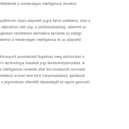
flektálnak a mesterséges intelligencia növekvő
zthárom olyan alapvető jogra kerül szűkításre, ahol a
 eljáráshoz való jog, a szólásszabadság, valamint az
ggésben részletesen elemzésre kerülnek az eddigi
elemzi a mesterséges intelligencia és az alapvető
atócsoport javaslatokat fogalmaz meg elsősorban a
rn technológia kialakult jogi keretrendszerünkbe. A
intelligencia rendelet által körvonalazott normatív
kötelező erővel nem bíró iránymutatások, ajánlások
ik a jogrendszer ellenálló képességét az egyre gyorsuló