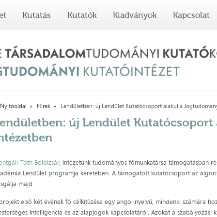
et
Kutatás
Kutatók
Kiadványok
Kapcsolat
Nyitóoldal
Hírek
Lendületben: új Lendület Kutatócsoport alakul a Jogtudomány
endületben: új Lendület Kutatócsoport
ntézetben
entgáli-Tóth Boldizsár
, intézetünk tudományos főmunkatársa támogatásban r
adémia Lendület programja keretében. A támogatott kutatócsoport az algoritm
zsgálja majd.
projekt első két évének fő célkitűzése egy angol nyelvű, mindenki számára ho
sterséges intelligencia és az alapjogok kapcsolatáról. Azokat a szabályozási 