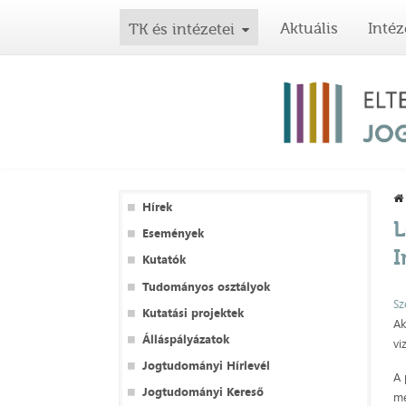
Aktuális
Intéz
TK és intézetei
Hírek
L
Események
I
Kutatók
Tudományos osztályok
Sz
Kutatási projektek
Ak
Álláspályázatok
vi
Jogtudományi Hírlevél
A 
Jogtudományi Kereső
me