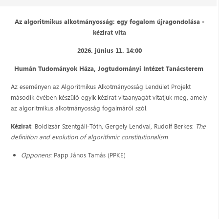
Az algoritmikus alkotmányosság: egy fogalom újragondolása -
kézirat vita
2026. június 11. 14:00
Humán Tudományok Háza, Jogtudományi Intézet Tanácsterem
Az eseményen az Algoritmikus Alkotmányosság Lendület Projekt
második évében készülő egyik kézirat vitaanyagát vitatjuk meg, amely
az algoritmikus alkotmányosság fogalmáról szól.
Kézirat
: Boldizsár Szentgáli-Tóth, Gergely Lendvai, Rudolf Berkes:
The
definition and evolution of algorithmic constitutionalism
Opponens:
Papp János Tamás (PPKE)