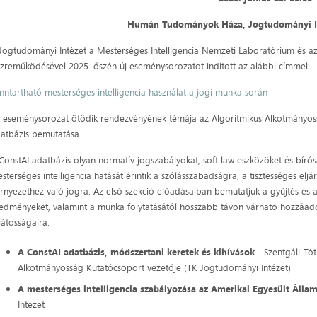
Humán Tudományok Háza, Jogtudományi I
Jogtudományi Intézet a Mesterséges Intelligencia Nemzeti Laboratórium és a
zreműködésével 2025. őszén új eseménysorozatot indított az alábbi címmel:
nntartható mesterséges intelligencia használat a jogi munka során
 eseménysorozat ötödik rendezvényének témája az Algoritmikus Alkotmányoss
atbázis bemutatása.
ConstAI adatbázis olyan normatív jogszabályokat, soft law eszközöket és bírós
sterséges intelligencia hatását érintik a szólásszabadságra, a tisztességes elj
rnyezethez való jogra. Az első szekció előadásaiban bemutatjuk a gyűjtés és 
edményeket, valamint a munka folytatásától hosszabb távon várható hozzáadott
játosságaira.
A ConstAI adatbázis, módszertani keretek és kihívások
- Szentgáli-Tó
Alkotmányosság Kutatócsoport vezetője (TK Jogtudományi Intézet)
A mesterséges intelligencia szabályozása az Amerikai Egyesült Áll
Intézet