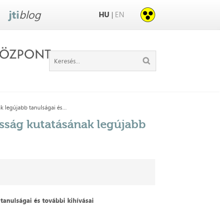
jti
blog
HU
EN
|
 legújabb tanulságai és...
sság kutatásának legújabb
tanulságai és további kihívásai