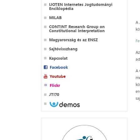
IJOTEN Internetes Jogtudományi
Enciklopédia
MILAB
A 
CONTINT Research Group on
kö
Constitutional Interpretation
Magyarország és az ENSZ
Fe
Sajtóvisszhang
Az
Kapcsolat
ad
Facebook
A 
Youtube
me
kö
Flickr
er
JTI70
sa