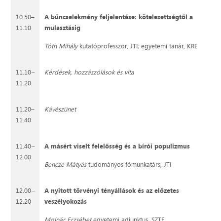
10.50–
A bűncselekmény feljelentése: kötelezettségtől a
11.10
mulasztásig
Tóth Mihály
kutatóprofesszor, JTI; egyetemi tanár, KRE
11.10
–
Kérdések, hozzászólások és vita
11.20
11.20–
Kávészünet
11.40
11.40
–
A másért viselt felelősség és a bírói populizmus
12.00
Bencze Mátyás
tudományos főmunkatárs, JTI
12.00
–
A nyitott törvényi tényállások és az előzetes
12.20
veszélyokozás
Molnár Erzsébet
egyetemi adjunktus, SZTE