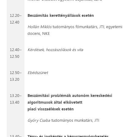
12.20
–
Beszámítás kerettényállások esetén
12.40
Hollán Miklós
tudományos főmunkatárs, JTI; egyetemi
docens, NKE
12.40
–
Kérdések, hozzászólások és vita
12.50
12.50
–
Ebédszünet
13.20
13.20
–
Beszámítási problémák autonóm kereskedési
13.40
algoritmusok által elkövetett
piaci visszaélések esetén
Győry Csaba
tudományos munkatárs, JTI
13.40
–
Tény- és jogkérdés a kényszergyógykezelés