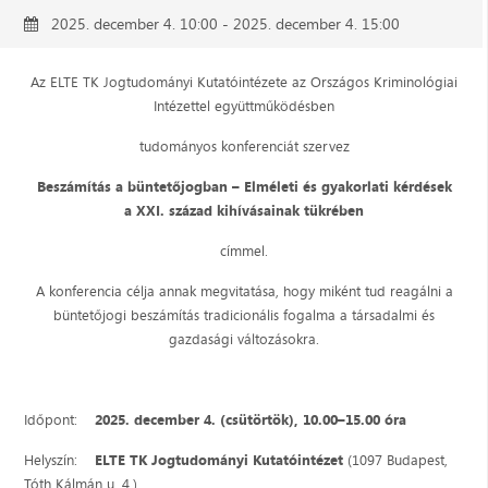
2025. december 4. 10:00 - 2025. december 4. 15:00
Az ELTE TK Jogtudományi Kutatóintézete az Országos Kriminológiai
Intézettel együttműködésben
tudományos konferenciát szervez
Beszámítás a büntetőjogban – Elméleti és gyakorlati kérdések
a XXI. század kihívásainak tükrében
címmel.
A konferencia célja annak megvitatása, hogy miként tud reagálni a
büntetőjogi beszámítás tradicionális fogalma a társadalmi és
gazdasági változásokra.
Időpont:
2025. december 4. (csütörtök), 10.00–15.00 óra
Helyszín:
ELTE TK Jogtudományi Kutatóintézet
(1097 Budapest,
Tóth Kálmán u. 4.)