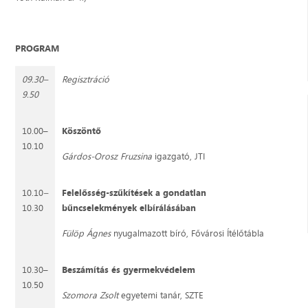
PROGRAM
09.30–
Regisztráció
9.50
10.00–
Köszöntő
10.10
Gárdos-Orosz Fruzsina
igazgató, JTI
10.10
–
Felelősség-szűkítések a gondatlan
10.30
bűncselekmények elbírálásában
Fülöp Ágnes
nyugalmazott bíró, Fővárosi Ítélőtábla
10.30–
Beszámítás és gyermekvédelem
10.50
Szomora Zsolt
egyetemi tanár, SZTE