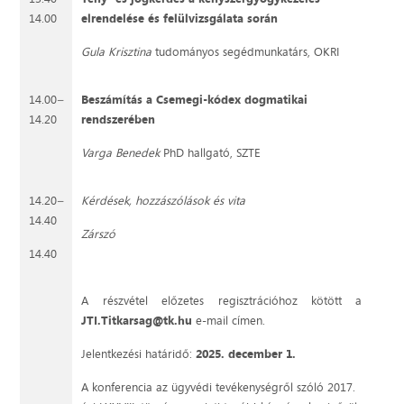
14.00
elrendelése és felülvizsgálata során
Gula Krisztina
tudományos segédmunkatárs, OKRI
14.00
–
Beszámítás a Csemegi-kódex dogmatikai
14.20
rendszerében
Varga Benedek
PhD hallgató, SZTE
14.20
–
Kérdések, hozzászólások és vita
14.40
Zárszó
14.40
A részvétel előzetes regisztrációhoz kötött a
JTI.Titkarsag@tk.hu
e-mail címen.
Jelentkezési határidő:
2025. december 1.
A konferencia az ügyvédi tevékenységről szóló 2017.