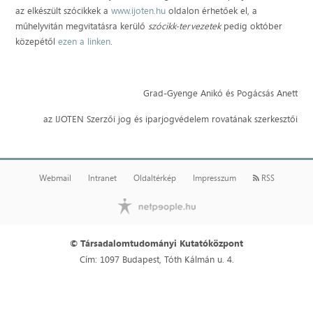
az elkészült szócikkek a
www.ijoten.hu
oldalon érhetőek el, a
műhelyvitán megvitatásra kerülő
szócikk-tervezetek
pedig október
közepétől
ezen a linken
.
Grad-Gyenge Anikó és Pogácsás Anett
az IJOTEN Szerzői jog és iparjogvédelem rovatának szerkesztői
Webmail
Intranet
Oldaltérkép
Impresszum
RSS
© Társadalomtudományi Kutatóközpont
Cím: 1097 Budapest, Tóth Kálmán u. 4.