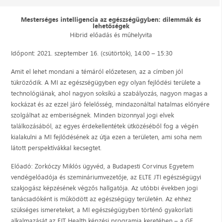
Mesterséges intelligencia az egészségügyben: dilemmák és
lehetőségek
Hibrid előadás és műhelyvita
Időpont: 2021. szeptember 16. (csütörtök), 14:00 – 15:30
Amit el lehet mondani a témáról előzetesen, az a címben jól
tükröződik. A MI az egészségügyben egy olyan fejlődési területe a
technológiának, ahol nagyon soksíkú a szabályozás, nagyon magas a
kockázat és az ezzel járó felelősség, mindazonáltal hatalmas előnyére
szolgálhat az emberiségnek. Minden bizonnyal jogi elvek
találkozásából, az egyes érdekellentétek ütközéséből fog a végén
kialakulni a MI fejlődésének az útja ezen a területen, ami soha nem
látott perspektívákkal kecsegtet.
Előadó: Zorkóczy Miklós ügyvéd, a Budapesti Corvinus Egyetem
vendégelőadója és szemináriumvezetője, az ELTE JTI egészségügyi
szakjogász képzésének végzős hallgatója. Az utóbbi években jogi
tanácsadóként is működött az egészségügy területén. Az ehhez
szükséges ismereteket, a MI egészségügyben történő gyakorlati
alkalmazását az EIT Health képzési programja keretében – a GE