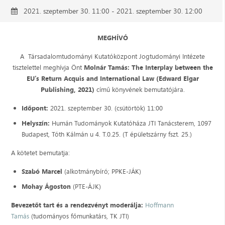
2021. szeptember 30. 11:00 - 2021. szeptember 30. 12:00
MEGHÍVÓ
A Társadalomtudományi Kutatóközpont Jogtudományi Intézete
tisztelettel meghívja Önt
Molnár Tamás: The Interplay between the
EU’s Return Acquis and International Law (Edward Elgar
Publishing, 2021)
című
könyvének bemutatójára.
Időpont:
2021. szeptember 30. (csütörtök) 11:00
Helyszín:
Humán Tudományok Kutatóháza JTI Tanácsterem, 1097
Budapest, Tóth Kálmán u 4. T.0.25. (T épületszárny fszt. 25.)
A kötetet bemutatja:
Szabó Marcel
(alkotmánybíró; PPKE-JÁK)
Mohay Ágoston
(PTE-ÁJK)
Bevezetőt tart és a rendezvényt moderálja:
Hoffmann
Tamás
(tudományos főmunkatárs, TK JTI)​