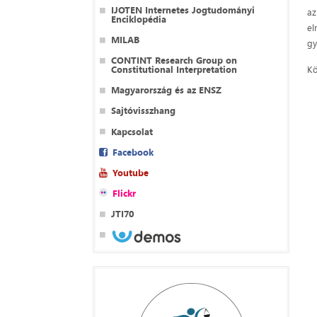
IJOTEN Internetes Jogtudományi
az
Enciklopédia
el
MILAB
gy
CONTINT Research Group on
Constitutional Interpretation
Kö
Magyarország és az ENSZ
Sajtóvisszhang
Kapcsolat
Facebook
Youtube
Flickr
JTI70