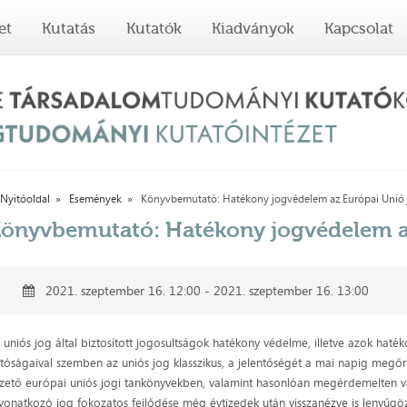
et
Kutatás
Kutatók
Kiadványok
Kapcsolat
Nyitóoldal
Események
Könyvbemutató: Hatékony jogvédelem az Európai Unió
önyvbemutató: Hatékony jogvédelem a
2021. szeptember 16. 12:00 - 2021. szeptember 16. 13:00
 uniós jog által biztosított jogosultságok hatékony védelme, illetve azok hat
tóságaival szemben az uniós jog klasszikus, a jelentőségét a mai napig megőrz
zető európai uniós jogi tankönyvekben, valamint hasonlóan megérdemelten vá
vonatkozó jog fokozatos fejlődése még évtizedek után visszanézve is lenyűgözi