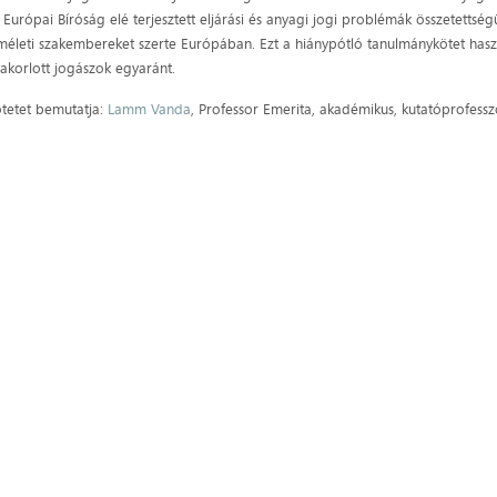
 Európai Bíróság elé terjesztett eljárási és anyagi jogi problémák összetettsé
méleti szakembereket szerte Európában. Ezt a hiánypótló tanulmánykötet hasz
akorlott jogászok egyaránt.
tetet bemutatja:
Lamm Vanda
, Professor Emerita, akadémikus, kutatóprofessz