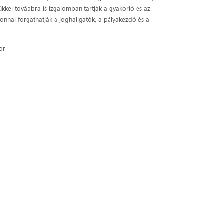
gükkel továbbra is izgalomban tartják a gyakorló és az
onnal forgathatják a joghallgatók, a pályakezdő és a
or