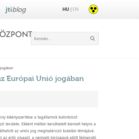
jti
blog
HU
EN
|
 jogában
z Európai Unió jogában
ékony kikényszerítése a tagállamok különböző
ő területe. Ekként méltán kerülhetett kiemelt helyre a
lhatott az uniós jog meghatározó kutatási témájává.
 az értő olvasót, a nemzeti bíróságok előtt felmerülő,