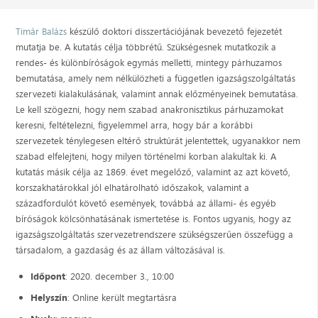
Timár Balázs
készülő doktori disszertációjának bevezető fejezetét
mutatja be. A kutatás célja többrétű. Szükségesnek mutatkozik a
rendes- és különbíróságok egymás melletti, mintegy párhuzamos
bemutatása, amely nem nélkülözheti a független igazságszolgáltatás
szervezeti kialakulásának, valamint annak előzményeinek bemutatása.
Le kell szögezni, hogy nem szabad anakronisztikus párhuzamokat
keresni, feltételezni, figyelemmel arra, hogy bár a korábbi
szervezetek ténylegesen eltérő struktúrát jelentettek, ugyanakkor nem
szabad elfelejteni, hogy milyen történelmi korban alakultak ki. A
kutatás másik célja az 1869. évet megelőző, valamint az azt követő,
korszakhatárokkal jól elhatárolható időszakok, valamint a
századfordulót követő események, továbbá az állami- és egyéb
bíróságok kölcsönhatásának ismertetése is. Fontos ugyanis, hogy az
igazságszolgáltatás szervezetrendszere szükségszerűen összefügg a
társadalom, a gazdaság és az állam változásával is.
Időpont
: 2020. december 3., 10:00
Helyszín
: Online került megtartásra