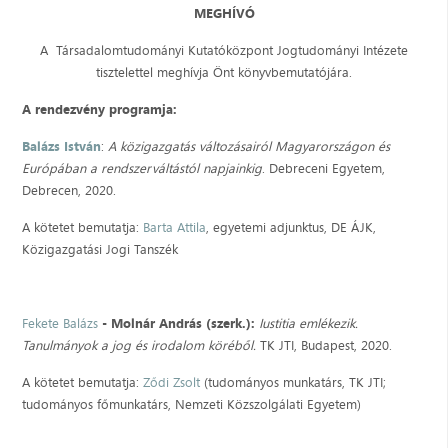
MEGHÍVÓ
A Társadalomtudományi Kutatóközpont Jogtudományi Intézete
tisztelettel meghívja Önt könyvbemutatójára.
A rendezvény programja:
Balázs István
:
A közigazgatás változásairól Magyarországon és
Európában a rendszerváltástól napjainkig
. Debreceni Egyetem,
Debrecen, 2020.
A kötetet bemutatja:
Barta Attila
, egyetemi adjunktus, DE ÁJK,
Közigazgatási Jogi Tanszék
Fekete Balázs
- Molnár András (szerk.):
Iustitia emlékezik.
Tanulmányok a jog és irodalom köréből.
TK JTI, Budapest, 2020.
A kötetet bemutatja:
Ződi Zsolt
(tudományos munkatárs, TK JTI;
tudományos főmunkatárs, Nemzeti Közszolgálati Egyetem)