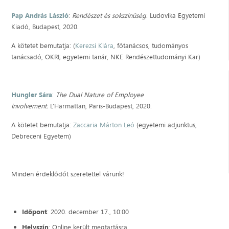
Pap András László
:
Rendészet és sokszínűség
. Ludovika Egyetemi
Kiadó, Budapest, 2020.
A kötetet bemutatja: (
Kerezsi Klára
, főtanácsos, tudományos
tanácsadó, OKRI; egyetemi tanár, NKE Rendészettudományi Kar)
Hungler Sára
:
The Dual Nature of Employee
Involvement.
L’Harmattan, Paris-Budapest, 2020.
A kötetet bemutatja:
Zaccaria Márton Leó
(egyetemi adjunktus,
Debreceni Egyetem)
Minden érdeklődőt szeretettel várunk!
Időpont
: 2020. december 17., 10:00
Helyszín
: Online került megtartásra