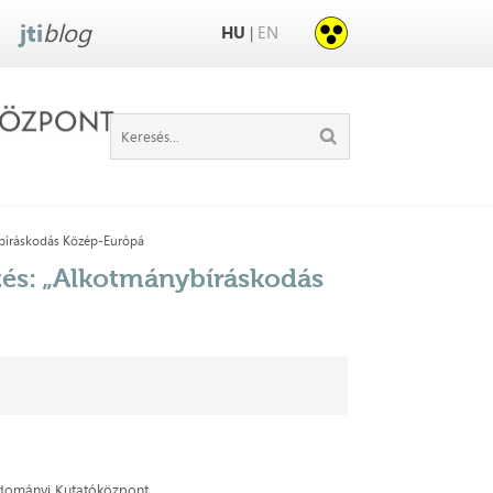
jti
blog
HU
EN
|
ybíráskodás Közép-Európá
tés: „Alkotmánybíráskodás
dományi Kutatóközpont