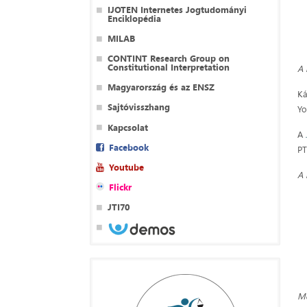
IJOTEN Internetes Jogtudományi
Enciklopédia
MILAB
CONTINT Research Group on
Constitutional Interpretation
A 
Magyarország és az ENSZ
Ká
Sajtóvisszhang
Yo
Kapcsolat
A
Facebook
PT
Youtube
A 
Flickr
JTI70
M