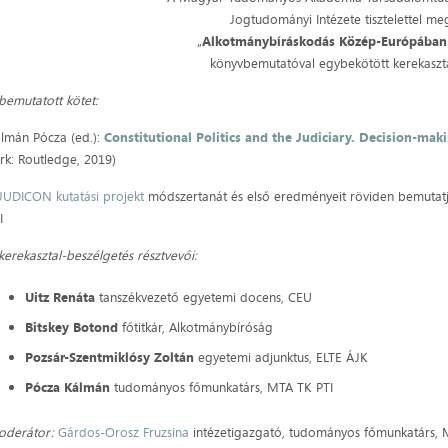
Jogtudományi Intézete tisztelettel me
„
Alkotmánybíráskodás Közép-Európában
könyvbemutatóval egybekötött kerekaszt
bemutatott kötet:
lmán Pócza (ed.):
Constitutional Politics and the Judiciary. Decision-mak
rk: Routledge, 2019)
JUDICON kutatási projekt
módszertanát és első eredményeit röviden bemutat
I
kerekasztal-beszélgetés résztvevői:
Uitz Renáta
tanszékvezető egyetemi docens, CEU
Bitskey Botond
főtitkár, Alkotmánybíróság
Pozsár-Szentmiklósy Zoltán
egyetemi adjunktus, ELTE ÁJK
Pócza Kálmán
tudományos főmunkatárs, MTA TK PTI​
oderátor:
Gárdos-Orosz Fruzsina
intézetigazgató, tudományos főmunkatárs, 