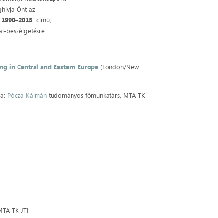
ghívja Önt az
 1990–2015
” című,
al-beszélgetésre
ing in Central and Eastern Europe
(London/New
ja:
Pócza Kálmán
tudományos főmunkatárs, MTA TK
MTA TK JTI