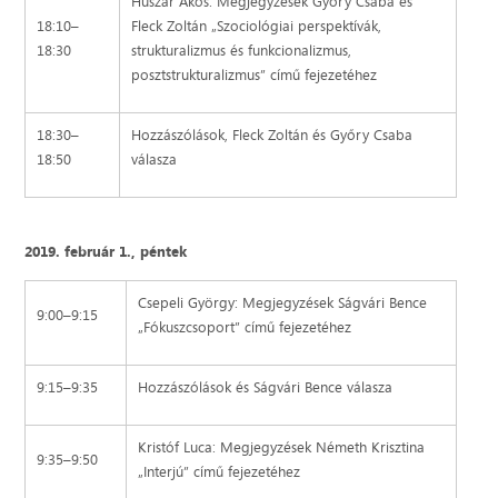
Huszár Ákos: Megjegyzések Győry Csaba és
18:10–
Fleck Zoltán „Szociológiai perspektívák,
18:30
strukturalizmus és funkcionalizmus,
posztstrukturalizmus” című fejezetéhez
18:30–
Hozzászólások, Fleck Zoltán és Győry Csaba
18:50
válasza
2019. február 1., péntek
Csepeli György: Megjegyzések Ságvári Bence
9:00–9:15
„Fókuszcsoport” című fejezetéhez
9:15–9:35
Hozzászólások és Ságvári Bence válasza
Kristóf Luca: Megjegyzések Németh Krisztina
9:35–9:50
„Interjú” című fejezetéhez