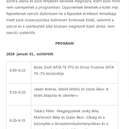
azokra utalva és azok fényében kerülnek megírásra, ezért azok most
nem szerepelnek a programban. Opponensek lehetnek a kötet más
fejezeteinek szerzői (különösen ha a fejezetek érintkező tematikája
miatt azok összecsiszolása különösen fontosnak tűnik), valamint a
szerző és a szerkesztők által közösen meghívott külső (értsd: nem
szerző) szakértők.
PROGRAM
2019. január 31., csütörtök
Boda Zsolt (MTA TK PTI) és Orosz Fruzsina (MTA
9:00–9:10
TK JTI) köszöntője
Jakab András, Sebők Miklós és Szalai Ákos: A
9:10–9:20
kötet állapota és ütemterv
Takács Péter: Megjegyzések Janky Béla,
Markovich Réka és Szalai Ákos „Okság és a
9:20–9:35
bizonyítás a társadalomtudományokban és a