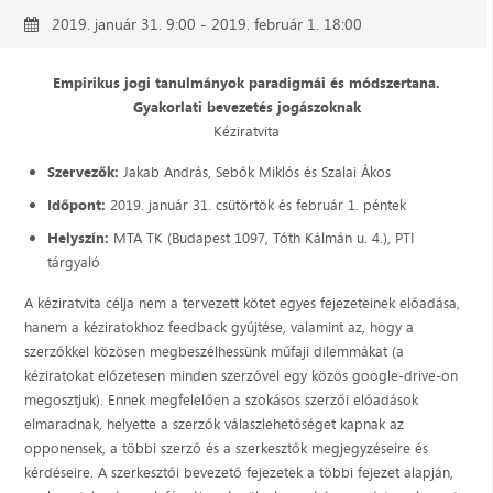
2019. január 31. 9:00 - 2019. február 1. 18:00
Empirikus jogi tanulmányok paradigmái és módszertana.
Gyakorlati bevezetés jogászoknak
Kéziratvita
Szervezők:
Jakab András, Sebők Miklós és Szalai Ákos
Időpont:
2019. január 31. csütörtök és február 1. péntek
Helyszín:
MTA TK (Budapest 1097, Tóth Kálmán u. 4.), PTI
tárgyaló
A kéziratvita célja nem a tervezett kötet egyes fejezeteinek előadása,
hanem a kéziratokhoz feedback gyűjtése, valamint az, hogy a
szerzőkkel közösen megbeszélhessünk műfaji dilemmákat (a
kéziratokat előzetesen minden szerzővel egy közös google-drive-on
megosztjuk). Ennek megfelelően a szokásos szerzői előadások
elmaradnak, helyette a szerzők válaszlehetőséget kapnak az
opponensek, a többi szerző és a szerkesztők megjegyzéseire és
kérdéseire. A szerkesztői bevezető fejezetek a többi fejezet alapján,