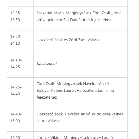
13:35–
Szakadát István: Megjegyzések Ződi Zsolt „Jogi
13:50
szövegek mint Big Data” című fejezetéhez
13:50–
Hozzászólások és Ződi Zsolt válasza
14:10
14:10–
Kávészünet
14:25
Ződi Zsolt: Megjegyzések Havelda Anikó –
14:25–
Boldvai-Pethes Laura „Hálózatkutatás” című
14:40
fejezetéhez
14:40–
Hozzászólások, Havelda Anikó és Boldvai-Pethes
15:00
Laura válasza
15:00–
Lőrincz Viktor: Megjegyzések Kóczy László