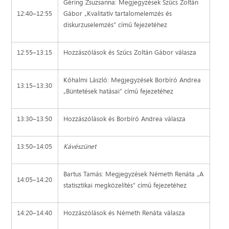
Géring Zsuzsanna: Megjegyzések Szűcs Zoltán
12:40–12:55
Gábor „Kvalitatív tartalomelemzés és
diskurzuselemzés” című fejezetéhez
12:55–13:15
Hozzászólások és Szűcs Zoltán Gábor válasza
Kőhalmi László: Megjegyzések Borbíró Andrea
13:15–13:30
„Büntetések hatásai” című fejezetéhez
13:30–13:50
Hozzászólások és Borbíró Andrea válasza
13:50–14:05
Kávészünet
Bartus Tamás: Megjegyzések Németh Renáta „A
14:05–14:20
statisztikai megközelítés” című fejezetéhez
14:20–14:40
Hozzászólások és Németh Renáta válasza