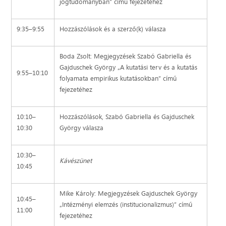
jogtudományban” című fejezetéhez
9:35–9:55
Hozzászólások és a szerző(k) válasza
Boda Zsolt: Megjegyzések Szabó Gabriella és
Gajduschek György „A kutatási terv és a kutatás
9:55–10:10
folyamata empirikus kutatásokban” című
fejezetéhez
10:10–
Hozzászólások, Szabó Gabriella és Gajduschek
10:30
György válasza
10:30–
Kávészünet
10:45
Mike Károly: Megjegyzések Gajduschek György
10:45–
„Intézményi elemzés (institucionalizmus)” című
11:00
fejezetéhez