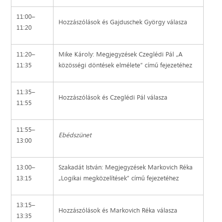
11:00–
Hozzászólások és Gajduschek György válasza
11:20
11:20–
Mike Károly: Megjegyzések Czeglédi Pál „A
11:35
közösségi döntések elmélete” című fejezetéhez
11:35–
Hozzászólások és Czeglédi Pál válasza
11:55
11:55–
Ebédszünet
13:00
13:00–
Szakadát István: Megjegyzések Markovich Réka
13:15
„Logikai megközelítések” című fejezetéhez
13:15–
Hozzászólások és Markovich Réka válasza
13:35