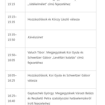
15:15
„Játékelmélet” című fejezetéhez
15:15–
Hozzászólások és Kóczy László válasza
15:35
15:35–
Kávészünet
15:50
Valuch Tibor: Megjegyzések Koi Gyula és
15:50–
Schweitzer Gábor „Levéltári kutatás” című
16:05
fejezetéhez
16:05–
Hozzászólások, Koi Gyula és Schweitzer Gábor
16:25
válasza
Gajduschek György: Megjegyzések Váradi Balázs
16:25–
és Reszkető Petra szabályozási hatáselemzésről
16:40
írott fejezeteihez