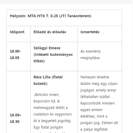
Helyszín: MTA HTK T. 0.25 (JTI Tanácsterem)
Időpont
Előadó és előadás
Ismertetés
Szilágyi Emese
18.00
–
Az esemény
(intézeti tudományos
18.05
megnyitása
titkár)
Rácz Lilla (fiatal
Nehezen lehetne
kutató):
találni még egy olyan
jogágat, amely annyi
„Bölcsőn innen,
láthatatlan szállal
koporsón túl. A
kapcsolódik minden
méhmagzati léttől a
egyes ember
családon és vagyonon
18.05–
életéhez, mint a
át a kegyeleti jogokig.
18.30
polgári jog. Ebben áll
Egy fiatal polgári
e pálya legfőbb