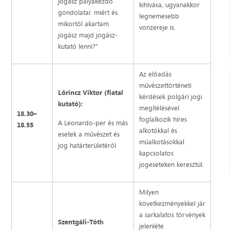
jogász pályakezdő
kihívása, ugyanakkor
gondolatai: miért és
legnemesebb
mikortól akartam
vonzereje is.
jogász majd jogász-
kutató lenni?”
Az előadás
művészettörténeti
Lőrincz Viktor (fiatal
kérdések polgári jogi
kutató):
megítélésével
18.30–
foglalkozik híres
A Leonardo-per és más
18.55
alkotókkal és
esetek a művészet és
műalkotásokkal
jog határterületéről
kapcsolatos
jogeseteken keresztül.
Milyen
következményekkel jár
a sarkalatos törvények
Szentgáli-Tóth
jelenléte