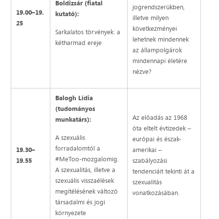
Boldizsár (fiatal
jogrendszerükben,
19.00–19.
kutató):
illetve milyen
25
következményei
Sarkalatos törvények: a
lehetnek mindennek
kétharmad ereje
az állampolgárok
mindennapi életére
nézve?
Balogh Lídia
(tudományos
Az előadás az 1968
munkatárs):
óta eltelt évtizedek –
A szexuális
európai és észak-
forradalomtól a
19.30–
amerikai –
#MeToo-mozgalomig.
19.55
szabályozási
A szexualitás, illetve a
tendenciáit tekinti át a
szexuális visszaélések
szexualitás
megítélésének változó
vonatkozásában.
társadalmi és jogi
környezete