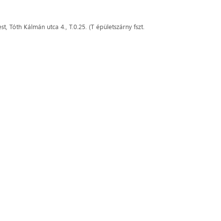
óth Kálmán utca 4., T.0.25. (T épületszárny fszt.