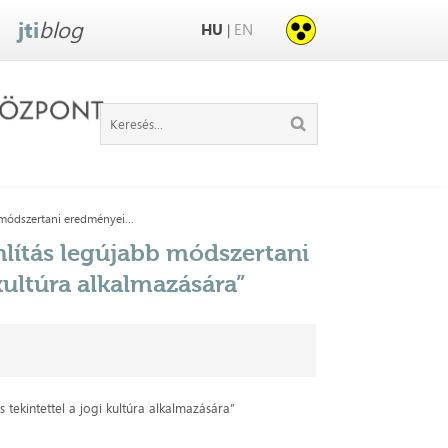
jti
blog
HU
EN
|
 módszertani eredményei...
nlítás legújabb módszertani
kultúra alkalmazására”
ekintettel a jogi kultúra alkalmazására”