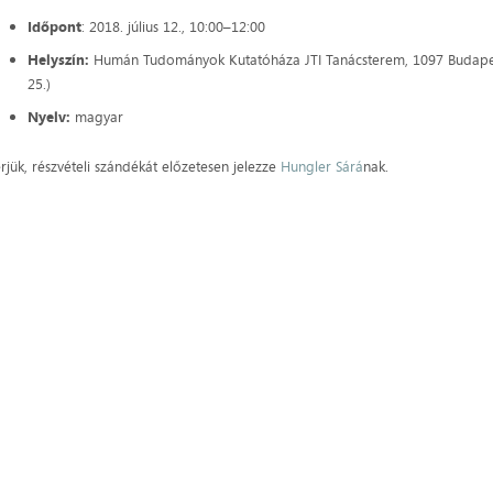
Időpont
: 2018. július 12., 10:00–12:00
Helyszín:
Humán Tudományok Kutatóháza JTI Tanácsterem, 1097 Budapest, T
25.)
Nyelv:
magyar
rjük, részvételi szándékát előzetesen jelezze
Hungler Sárá
nak.