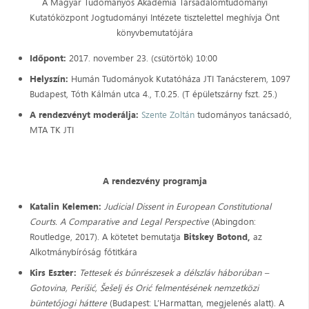
A Magyar Tudományos Akadémia Társadalomtudományi
Kutatóközpont Jogtudományi Intézete tisztelettel meghívja Önt
könyvbemutatójára
Időpont:
2017. november 23. (csütörtök) 10:00
Helyszín:
Humán Tudományok Kutatóháza JTI Tanácsterem, 1097
Budapest, Tóth Kálmán utca 4., T.0.25. (T épületszárny fszt. 25.)
A rendezvényt moderálja:
Szente Zoltán
tudományos tanácsadó,
MTA TK JTI
A rendezvény programja
Katalin Kelemen:
Judicial Dissent in European Constitutional
Courts. A Comparative and Legal Perspective
(Abingdon:
Routledge, 2017). A kötetet bemutatja
Bitskey Botond,
az
Alkotmánybíróság főtitkára
Kirs Eszter:
Tettesek és bűnrészesek a délszláv háborúban –
Gotovina, Perišić, Šešelj és Orić felmentésének nemzetközi
büntetőjogi háttere
(Budapest: L’Harmattan, megjelenés alatt). A