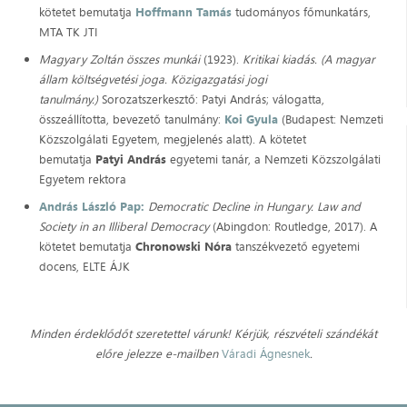
kötetet bemutatja
Hoffmann Tamás
tudományos főmunkatárs,
MTA TK JTI
Magyary Zoltán összes munkái
(1923).
Kritikai kiadás. (A magyar
állam költségvetési joga. Közigazgatási jogi
tanulmány.)
Sorozatszerkesztő: Patyi András; válogatta,
összeállította, bevezető tanulmány:
Koi Gyula
(Budapest: Nemzeti
Közszolgálati Egyetem, megjelenés alatt). A kötetet
bemutatja
Patyi András
egyetemi tanár, a Nemzeti Közszolgálati
Egyetem rektora
András László Pap:
Democratic Decline in Hungary. Law and
Society in an Illiberal Democracy
(Abingdon: Routledge, 2017). A
kötetet bemutatja
Chronowski Nóra
tanszékvezető egyetemi
docens, ELTE ÁJK
Minden érdeklődőt szeretettel várunk! Kérjük, részvételi szándékát
előre jelezze e-mailben
Váradi Ágnesnek
.