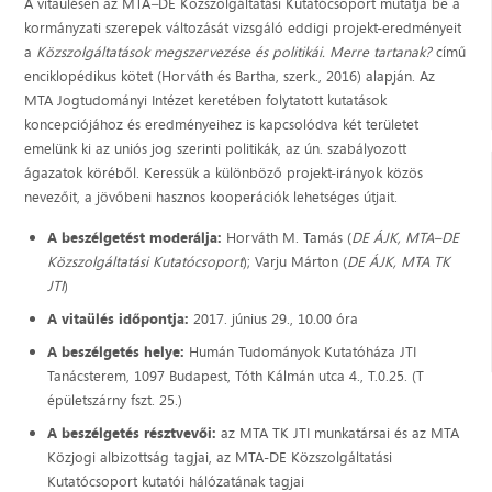
A vitaülésen az MTA
–
DE Közszolgáltatási Kutatócsoport mutatja be a
kormányzati szerepek változását vizsgáló eddigi projekt-eredményeit
a
Közszolgáltatások megszervezése és politikái. Merre tartanak?
című
enciklopédikus kötet (Horváth és Bartha, szerk., 2016) alapján. Az
MTA Jogtudományi Intézet keretében folytatott kutatások
koncepciójához és eredményeihez is kapcsolódva két területet
emelünk ki az uniós jog szerinti politikák, az ún. szabályozott
ágazatok köréből. Keressük a különböző projekt-irányok közös
nevezőit, a jövőbeni hasznos kooperációk lehetséges útjait.
A beszélgetést moderálja:
Horváth M. Tamás (
DE ÁJK, MTA
–
DE
Közszolgáltatási Kutatócsoport
); Varju Márton (
DE ÁJK, MTA TK
JTI
)
A vitaülés időpontja:
2017. június 29., 10.00 óra
A beszélgetés helye:
Humán Tudományok Kutatóháza JTI
Tanácsterem, 1097 Budapest, Tóth Kálmán utca 4., T.0.25. (T
épületszárny fszt. 25.)
A beszélgetés résztvevői:
az MTA TK JTI munkatársai és az MTA
Közjogi albizottság tagjai, az MTA-DE Közszolgáltatási
Kutatócsoport kutatói hálózatának tagjai