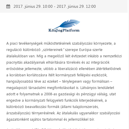
2017. június 29. 10:00 - 2017. június 29. 12:00
A piaci tevékenységek működtetésének szabályozási környezete, a
reguláció különböző
„
színtereinek
”
szerepe Európa-szerte
átalakulóban van. Míg a megelőző két évtizedet inkább a nemzetközi
piacnyitás akadályainak elhárítására törekvés és az integrációk
erősödése jellemezte, utóbb a liberalizáció ellenében átértékelődnek
a korábban korlátozásra ítélt kormányzati fellépési eszközök,
hangsúlyosabbá téve az ezeket – ténylegesen vagy formálisan –
megalapozó társadalmi megfontolásokat is. Látványos lendületet
adott e folyamatnak a 2008-as gazdasági és pénzügyi válság, utat
engedve a kormányzati felügyeleti funkciók kiterjedésének, a
különböző beavatkozási formák (állami tulajdonszerzés,
árszabályozás) térnyerésének. Az átalakulás ugyanakkor szabályozási
ágazatonként sajátos tartalommal és jellemzőkkel bír.