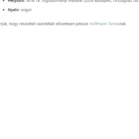
Helyszín:
MTA TK Jogtudományi Intézete (1014 Budapest, Országház utc
Nyelv:
angol
rjük, hogy részvételi szándékát előzetesen jelezze
Hoffmann Tamás
nak.