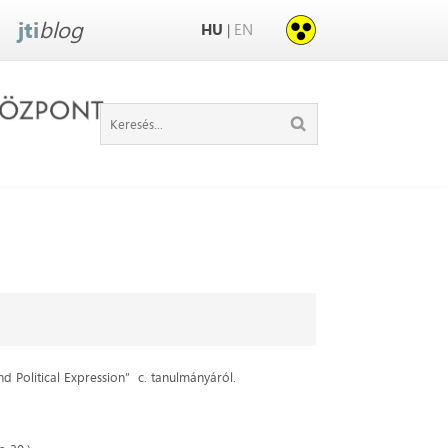
jti
blog
HU
EN
|
nd Political Expression”
c. tanulmányáról.