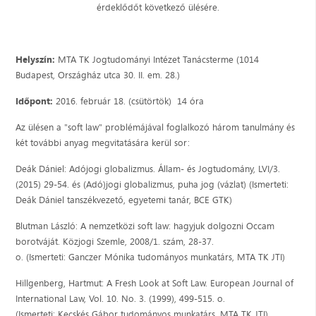
érdeklődőt következő ülésére.
Helyszín:
MTA TK Jogtudományi Intézet Tanácsterme (1014
Budapest, Országház utca 30. II. em. 28.)
Időpont:
2016. február 18. (csütörtök) 14 óra
Az ülésen a "soft law" problémájával foglalkozó három tanulmány és
két további anyag megvitatására kerül sor:
Deák Dániel: Adójogi globalizmus. Állam- és Jogtudomány, LVI/3.
(2015) 29-54. és (Adó)jogi globalizmus, puha jog (vázlat) (Ismerteti:
Deák Dániel tanszékvezető, egyetemi tanár, BCE GTK)
Blutman László: A nemzetközi soft law: hagyjuk dolgozni Occam
borotváját. Közjogi Szemle, 2008/1. szám, 28-37.
o. (Ismerteti: Ganczer Mónika tudományos munkatárs, MTA TK JTI)
Hillgenberg, Hartmut: A Fresh Look at Soft Law. European Journal of
International Law, Vol. 10. No. 3. (1999), 499-515. o.
(Ismerteti: Kecskés Gábor tudományos munkatárs, MTA TK JTI)