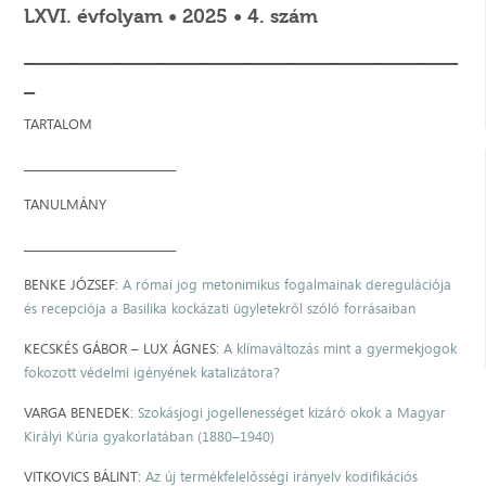
LXVI. évfolyam • 2025 • 4. szám
________________________________________
_
TARTALOM
____________________________
TANULMÁNY
____________________________
BENKE JÓZSEF:
A római jog metonimikus fogalmainak deregulációja
és recepciója a Basilika kockázati ügyletekről szóló forrásaiban
KECSKÉS GÁBOR – LUX ÁGNES:
A klímaváltozás mint a gyermekjogok
fokozott védelmi igényének katalizátora?
VARGA BENEDEK:
Szokásjogi jogellenességet kizáró okok a Magyar
Királyi Kúria gyakorlatában (1880–1940)
VITKOVICS BÁLINT:
Az új termékfelelősségi irányelv kodifikációs