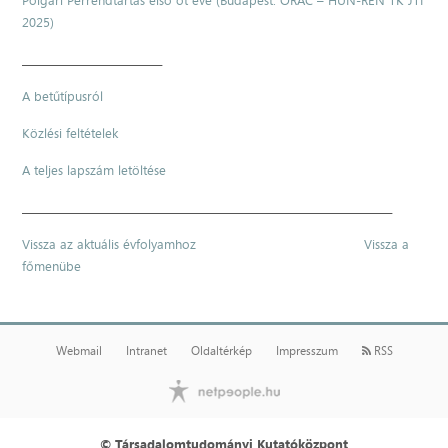
Polgári Perrendtartás első öt éve (Budapest: ORAC – HUN-REN TK JTI
2025)
____________________________
A betűtípusról
Közlési feltételek
A teljes lapszám letöltése
__________________________________________________________________________
Vissza az aktuális évfolyamhoz
Vissza a
főmenübe
Webmail
Intranet
Oldaltérkép
Impresszum
RSS
© Társadalomtudományi Kutatóközpont