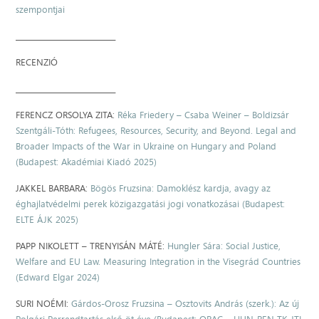
szempontjai
____________________________
RECENZIÓ
____________________________
FERENCZ ORSOLYA ZITA:
Réka Friedery – Csaba Weiner – Boldizsár
Szentgáli-Tóth: Refugees, Resources, Security, and Beyond. Legal and
Broader Impacts of the War in Ukraine on Hungary and Poland
(Budapest: Akadémiai Kiadó 2025)
JAKKEL BARBARA:
Bögös Fruzsina: Damoklész kardja, avagy az
éghajlatvédelmi perek közigazgatási jogi vonatkozásai (Budapest:
ELTE ÁJK 2025)
PAPP NIKOLETT – TRENYISÁN MÁTÉ:
Hungler Sára: Social Justice,
Welfare and EU Law. Measuring Integration in the Visegrád Countries
(Edward Elgar 2024)
SURI NOÉMI:
Gárdos-Orosz Fruzsina – Osztovits András (szerk.): Az új