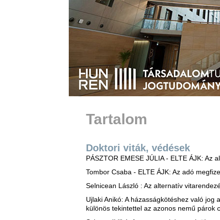
Tartalom
Doktori viták, védések
PÁSZTOR EMESE JÚLIA - ELTE ÁJK: Az ala
Tombor Csaba - ELTE ÁJK: Az adó megfizet
Selnicean László : Az alternatív vitarendez
Ujlaki Anikó: A házasságkötéshez való jog 
különös tekintettel az azonos nemű párok c