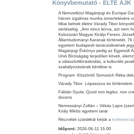
Könyvbemutató - ELTE ÁJK
A Nemzetközi Magánjogi és Európai Gaz
három izgalmas munka ismertetésére vá
titkai kelnek életre Várady Tibor könyvéb
sértésekig. „Ami nincs leírva, azt nem h
Kolozsvári Magyar Királyi Ferenc Józ
Államtudományi Karának történetét, 76 i
egyetem budapesti tanácsülésének jeg
Magánjogi Évkönyv pedig az Egyesült Ál
Unió Bíróságáig terjedően követi, elemzi
a választottbíráskodás, a kulturális jav
szabályozásának kérdése is.
Program: Köszöntő Somssich Réka dék
Várady Tibor: Lópasszus és történelem
Fábián Gyula: Quod non legitur, non cre
docens
Nemessányi Zoltán – Vékás Lajos (sze
Király Miklós egyetemi tanár
Részvételi szándékát kérjük a
konferencia@
Időpont:
2026-06-11 15:00