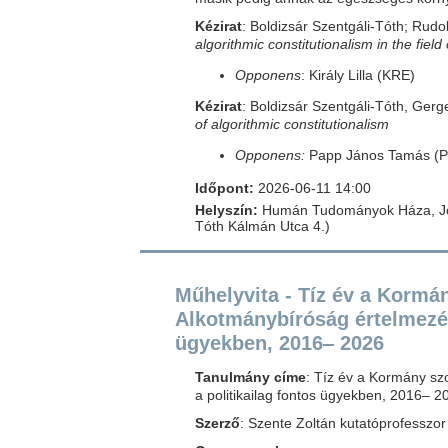
Kézirat
: Boldizsár Szentgáli-Tóth; Rudo
algorithmic constitutionalism in the field
Opponens
: Király Lilla (KRE)
Kézirat
: Boldizsár Szentgáli-Tóth, Gerg
of algorithmic constitutionalism
Opponens:
Papp János Tamás (
Időpont:
2026-06-11 14:00
Helyszín:
Humán Tudományok Háza, Jog
Tóth Kálmán Utca 4.)
Műhelyvita - Tíz év a Kormá
Alkotmánybíróság értelmezési
ügyekben, 2016‒ 2026
Tanulmány címe
: Tíz év a Kormány sz
a politikailag fontos ügyekben, 2016‒ 2
Szerző
: Szente Zoltán kutatóprofesszo