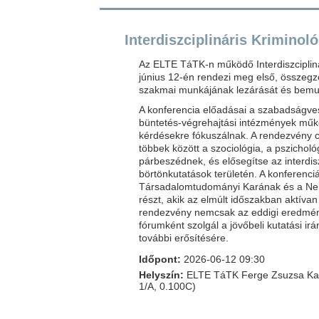
Interdiszciplináris Kriminol
Az ELTE TáTK-n működő Interdiszcipliná
június 12-én rendezi meg első, összegző
szakmai munkájának lezárását és bemuta
A konferencia előadásai a szabadságves
büntetés-végrehajtási intézmények műk
kérdésekre fókuszálnak. A rendezvény c
többek között a szociológia, a pszicholó
párbeszédnek, és elősegítse az interdis
börtönkutatások területén. A konferen
Társadalomtudományi Karának és a Nemz
részt, akik az elmúlt időszakban aktív
rendezvény nemcsak az eddigi eredmén
fórumként szolgál a jövőbeli kutatási i
további erősítésére.
Időpont:
2026-06-12 09:30
Helyszín:
ELTE TáTK Ferge Zsuzsa Kar
1/A, 0.100C)