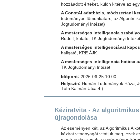
hozzáadott értéket, külön kitérve az eg
A ConstAI adatbázis, módszertani ke
tudományos főmunkatárs, az Algoritmik
Jogtudományi Intézet)
A mesterséges intelligencia szabály
Rudolf, kutató, TK Jogtudományi Intéze
A mesterséges intelligenciával kapcs
hallgató, KRE ÁJK
A mesterséges intelligencia hatása a
TK Jogtudományi Intézet
Időpont:
2026-06-25 10:00
Helyszín:
Humán Tudományok Háza, Jog
Tóth Kálmán Utca 4.)
Kéziratvita - Az algoritmik
újragondolása
Az eseményen két, az Algoritmikus Alk
kézirat vitaanyagát vitatjuk meg, ezek 
másik pedig annak az egészséges környez