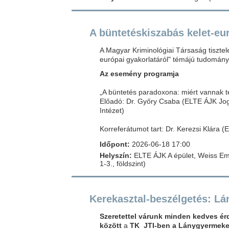
A büntetéskiszabás kelet-eur
A Magyar Kriminológiai Társaság tisztel
európai gyakorlatáról" témájú tudomány
Az esemény programja
„A büntetés paradoxona: miért vannak t
Előadó: Dr. Győry Csaba (ELTE ÁJK Jo
Intézet)
Korreferátumot tart: Dr. Kerezsi Klára 
Időpont:
2026-06-18 17:00
Helyszín:
ELTE ÁJK A épület, Weiss Emí
1-3., földszint)
Kerekasztal-beszélgetés: L
Szeretettel várunk minden kedves érd
között
a
TK JTI-ben a Lánygyermekek