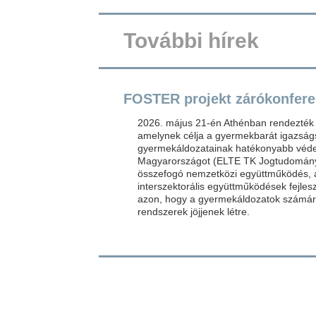
További hírek
FOSTER projekt zárókonfere
2026. május 21-én Athénban rendezték
amelynek célja a gyermekbarát igazság
gyermekáldozatainak hatékonyabb véde
Magyarországot (ELTE TK Jogtudományi 
összefogó nemzetközi együttműködés, 
interszektorális együttműködések fejles
azon, hogy a gyermekáldozatok számára
rendszerek jöjjenek létre.