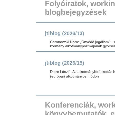
Folyóiratok, worki
blogbejegyzések
jtiblog (2026/13)
Chronowski Nóra: „Önvédő jogállam” – 
kormány alkotmánypolitikájának gyors
jtiblog (2026/15)
Detre László: Az alkotmánybíráskodás h
(európai) alkotmányos módon
Konferenciák, wor
könyvbemutatók, 