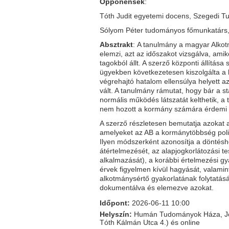
Opponensek
:
Tóth Judit egyetemi docens, Szegedi
Sólyom Péter tudományos főmunkatárs,
Absztrakt
: A tanulmány a magyar Alko
elemzi, azt az időszakot vizsgálva, amiko
tagokból állt. A szerző központi állítása 
ügyekben következetesen kiszolgálta a k
végrehajtó hatalom ellensúlya helyett a
vált. A tanulmány rámutat, hogy bár a s
normális működés látszatát kelthetik, a 
nem hozott a kormány számára érdemi h
A szerző részletesen bemutatja azokat a
amelyeket az AB a kormánytöbbség polit
Ilyen módszerként azonosítja a döntésh
átértelmezését, az alapjogkorlátozási t
alkalmazását), a korábbi értelmezési gyak
érvek figyelmen kívül hagyását, valamint
alkotmánysértő gyakorlatának folytatásá
dokumentálva és elemezve azokat.
Időpont:
2026-06-11 10:00
Helyszín:
Humán Tudományok Háza, Jog
Tóth Kálmán Utca 4.) és online