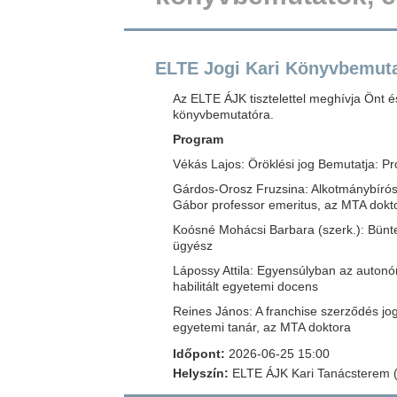
ELTE Jogi Kari Könyvbemut
Az ELTE ÁJK tisztelettel meghívja Önt é
könyvbemutatóra.
Program
Vékás Lajos: Öröklési jog Bemutatja: Pr
Gárdos-Orosz Fruzsina: Alkotmánybírósá
Gábor professor emeritus, az MTA dokt
Koósné Mohácsi Barbara (szerk.): Bünte
ügyész
Lápossy Attila: Egyensúlyban az autonóm
habilitált egyetemi docens
Reines János: A franchise szerződés jog
egyetemi tanár, az MTA doktora
Időpont:
2026-06-25 15:00
Helyszín:
ELTE ÁJK Kari Tanácsterem (1