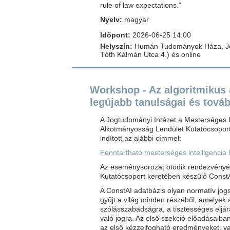
rule of law expectations.”
Nyelv:
magyar
Időpont:
2026-06-25 14:00
Helyszín:
Humán Tudományok Háza, Jog
Tóth Kálmán Utca 4.) és online
Workshop - Az algoritmikus
legújabb tanulságai és továb
A Jogtudományi Intézet a Mesterséges I
Alkotmányosság Lendület Kutatócsopor
indított az alábbi címmel:
Fenntartható mesterséges intelligencia
Az eseménysorozat ötödik rendezvényén
Kutatócsoport keretében készülő Const
A ConstAI adatbázis olyan normatív jogs
gyűjt a világ minden részéből, amelyek a
szólásszabadságra, a tisztességes eljá
való jogra. Az első szekció előadásaib
az első kézzelfogható eredményeket, va