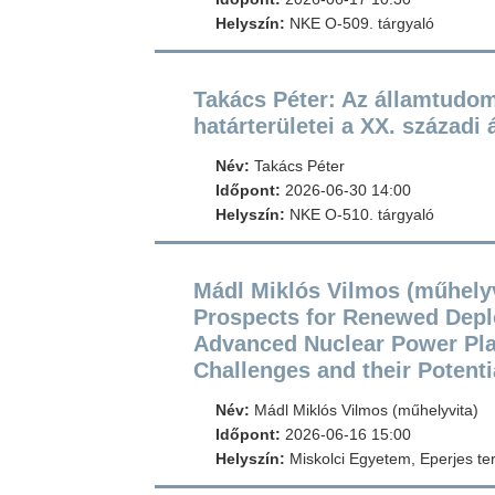
Helyszín:
NKE O-509. tárgyaló
Takács Péter: Az államtudo
határterületei a XX. század
Név:
Takács Péter
Időpont:
2026-06-30 14:00
Helyszín:
NKE O-510. tárgyaló
Mádl Miklós Vilmos (műhelyv
Prospects for Renewed Depl
Advanced Nuclear Power Pla
Challenges and their Potenti
Név:
Mádl Miklós Vilmos (műhelyvita)
Időpont:
2026-06-16 15:00
Helyszín:
Miskolci Egyetem, Eperjes t