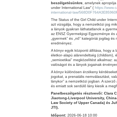
beszélgetésünkre
, amelynek apropója C
under International Law" (
https://www.c
international-law/568D0F764A3E859
The Status of the Girl Child under Inte
azt vizsgálja, hogy a nemzetközi jog mi
a lányok gyakran láthatatlanok a gyerme
az ENSZ Gyermekjogi Egyezménye és a 
„gyermek” és „nő” kategóriái jogilag és 
eredményez.
A könyv egyik központi állítása, hogy a 
életkor-alapú alárendeltség (childism), 
„semioetikai” megközelítést alkalmaz: a
valóságot és a lányok jogainak érvénye
A könyv különösen érzékeny kérdéseket 
jogokat, a prenatális nemválasztást, va
lánykor” a nemzetközi jogban. A szerző a
és emiatt sok serdülő lány kiesik a meg
Panelbeszélgetés résztvevői: Clara Ch
Jiaotong-Liverpool University, China
Law Society of Upper Canada) és Juh
JTI).
Időpont:
2026-06-18 10:00