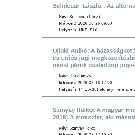
Selnicean László : Az altern
Név:
Selnicean László
Időpont:
2026-06-26 09:00
Helyszín:
NKE -510
Ujlaki Anikó: A házasságköté
és uniós jogi megközelítésbő
nemű párok családjogi jogos
Név:
Ujlaki Anikó
Időpont:
2026-06-16 17:00
Helyszín:
PTE ÁJK Faluhelyi Ferenc e
Szinyay Ildikó: A magyar min
2018) A miniszter, aki másod
Név:
Szinyay Ildikó
Időpont:
2026-06-17 10:30