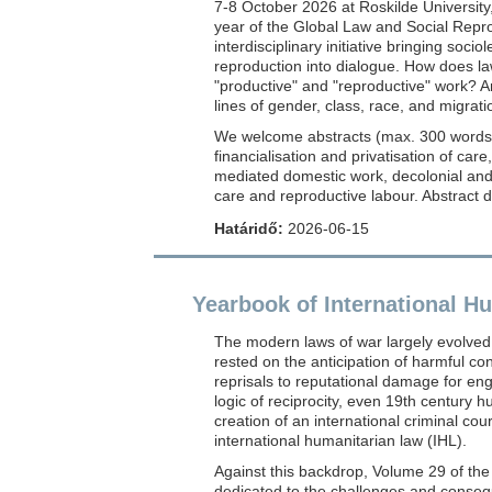
7-8 October 2026 at Roskilde University
year of the Global Law and Social Repr
interdisciplinary initiative bringing soci
reproduction into dialogue. How does la
"productive" and "reproductive" work? 
lines of gender, class, race, and migrat
We welcome abstracts (max. 300 words) 
financialisation and privatisation of car
mediated domestic work, decolonial and 
care and reproductive labour. Abstract 
Határidő:
2026-06-15
Yearbook of International H
The modern laws of war largely evolved
rested on the anticipation of harmful c
reprisals to reputational damage for eng
logic of reciprocity, even 19th century h
creation of an international criminal cou
international humanitarian law (IHL).
Against this backdrop, Volume 29 of the
dedicated to the challenges and conseq