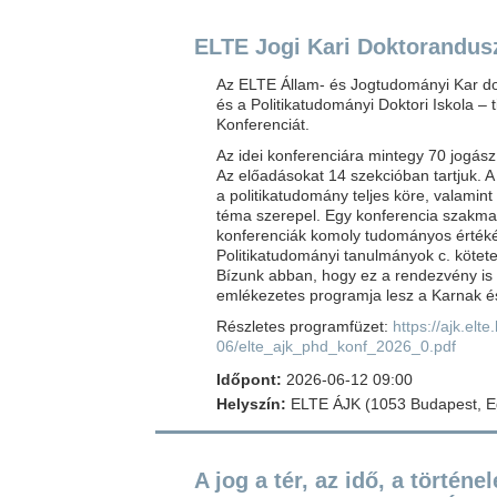
ELTE Jogi Kari Doktorandus
Az ELTE Állam- és Jogtudományi Kar dokt
és a Politikatudományi Doktori Iskola –
Konferenciát.
Az idei konferenciára mintegy 70 jogász,
Az előadásokat 14 szekcióban tartjuk. 
a politikatudomány teljes köre, valami
téma szerepel. Egy konferencia szakmai
konferenciák komoly tudományos értékét
Politikatudományi tanulmányok c. kötete
Bízunk abban, hogy ez a rendezvény i
emlékezetes programja lesz a Karnak és
Részletes programfüzet:
https://ajk.elt
06/elte_ajk_phd_konf_2026_0.pdf
Időpont:
2026-06-12 09:00
Helyszín:
ELTE ÁJK (1053 Budapest, Eg
A jog a tér, az idő, a történ