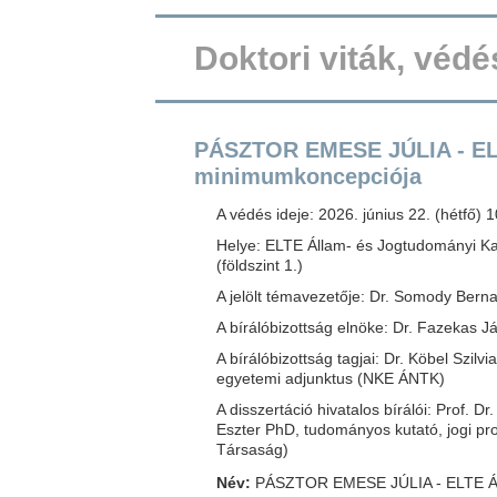
Doktori viták, véd
PÁSZTOR EMESE JÚLIA - ELT
minimumkoncepciója
A védés ideje: 2026. június 22. (hétfő) 
Helye: ELTE Állam- és Jogtudományi Ka
(földszint 1.)
A jelölt témavezetője: Dr. Somody Berna
A bírálóbizottság elnöke: Dr. Fazekas J
A bírálóbizottság tagjai: Dr. Köbel Szil
egyetemi adjunktus (NKE ÁNTK)
A disszertáció hivatalos bírálói: Prof. 
Eszter PhD, tudományos kutató, jogi p
Társaság)
Név:
PÁSZTOR EMESE JÚLIA - ELTE 