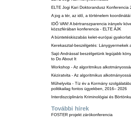
ELTE Jogi Kari Doktorandusz Konferencia
A jog a tér, az idő, a történelem koordiná
IDŐ VAN! A bértranszparencia irányelv köv
közszférában konferencia - ELTE ÁJK
A büntetéskiszabás kelet-európai gyakorlat
Kerekasztal-beszélgetés: Lánygyermekek 
Sajó Andrással beszélgetünk legújabb könyv
to Do About It
Workshop - Az algoritmikus alkotmányosság
Kéziratvita - Az algoritmikus alkotmányoss
Műhelyvita - Tíz év a Kormány szolgálatába
politikailag fontos ügyekben, 2016‒ 2026
Interdiszciplináris Kriminológiai és Börtönk
További hírek
FOSTER projekt zárókonferencia