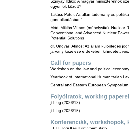
Szinyay Ildikó: A magyar miniszterelnök sze
egyenlők között?
Takács Péter: Az államtudomány és politika
gondolkodásban”
Mádl Miklós Vilmos (műhelyvita): Nuclear
Conventional and Advanced Nuclear Power P
Potential Solutions
dr. Ungvári Álmos: Az állam különleges jogr
járvány kezelése érdekében kihirdetett vesz
Call for papers
Workshop on the law and political economy 
Yearbook of International Humanitarian La
Central and Eastern European Symposium o
Folyóiratok, working papere
jtiblog (2026/13)
jtiblog (2026/15)
Konferenciák, workshopok, 
ELTE Jogi Kari Könyvbemutató