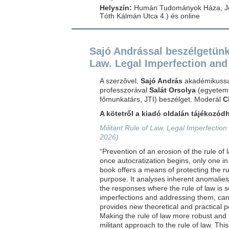
Helyszín:
Humán Tudományok Háza, Jog
Tóth Kálmán Utca 4.) és online
Sajó Andrással beszélgetünk 
Law. Legal Imperfection and
A szerzővel,
Sajó András
akadémikussal
professzorával
Salát Orsolya
(egyetem
főmunkatárs, JTI) beszélget. Moderál
C
A kötetről a kiadó oldalán tájékozód
Militant Rule of Law. Legal Imperfectio
2026)
“Prevention of an erosion of the rule o
once autocratization begins, only one 
book offers a means of protecting the rul
purpose. It analyses inherent anomalies
the responses where the rule of law is s
imperfections and addressing them, can 
provides new theoretical and practical pe
Making the rule of law more robust and i
militant approach to the rule of law. Thi