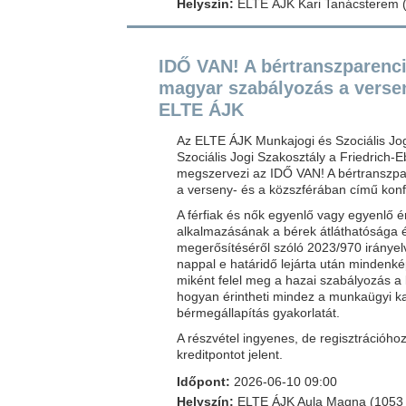
Helyszín:
ELTE ÁJK Kari Tanácsterem (1
IDŐ VAN! A bértranszparenci
magyar szabályozás a versen
ELTE ÁJK
Az ELTE ÁJK Munkajogi és Szociális Jo
Szociális Jogi Szakosztály a Friedrich-
megszervezi az IDŐ VAN! A bértranszpa
a verseny- és a közszférában című konf
A férfiak és nők egyenlő vagy egyenlő é
alkalmazásának a bérek átláthatósága 
megerősítéséről szóló 2023/970 irányel
nappal e határidő lejárta után mindenk
miként felel meg a hazai szabályozás a 
hogyan érintheti mindez a munkaügyi ka
bérmegállapítás gyakorlatát.
A részvétel ingyenes, de regisztrációho
kreditpontot jelent.
Időpont:
2026-06-10 09:00
Helyszín:
ELTE ÁJK Aula Magna (1053 Bu