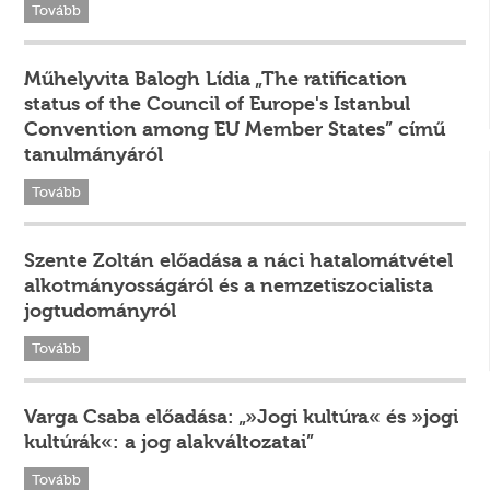
Tovább
Műhelyvita Balogh Lídia „The ratification
status of the Council of Europe's Istanbul
Convention among EU Member States” című
tanulmányáról
Tovább
Szente Zoltán előadása a náci hatalomátvétel
alkotmányosságáról és a nemzetiszocialista
jogtudományról
Tovább
Varga Csaba előadása: „»Jogi kultúra« és »jogi
kultúrák«: a jog alakváltozatai”
Tovább