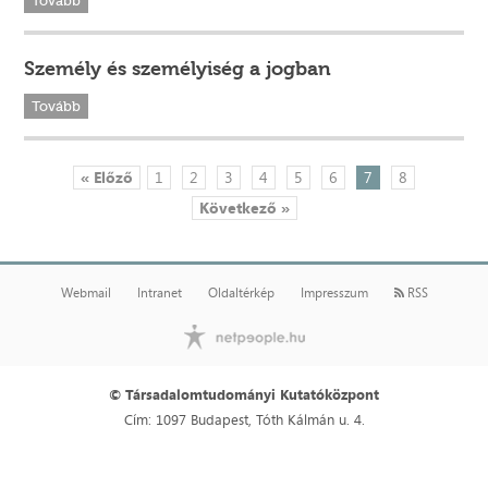
Tovább
Személy és személyiség a jogban
Tovább
« Előző
1
2
3
4
5
6
7
8
Következő »
Webmail
Intranet
Oldaltérkép
Impresszum
RSS
© Társadalomtudományi Kutatóközpont
Cím: 1097 Budapest, Tóth Kálmán u. 4.