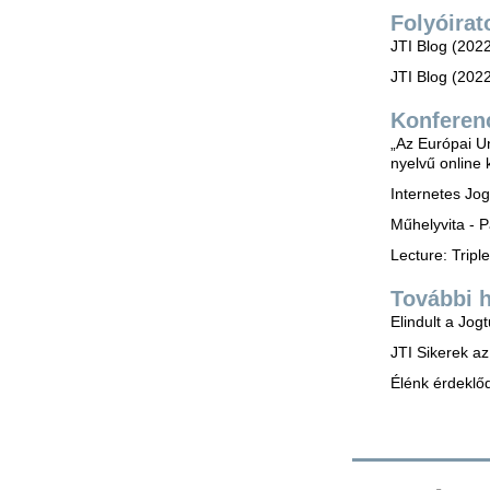
Folyóirat
JTI Blog (202
JTI Blog (202
Konferen
„Az Európai U
nyelvű online 
Internetes Jo
Műhelyvita - P
Lecture: Trip
További h
Elindult a Jog
JTI Sikerek a
Élénk érdeklő