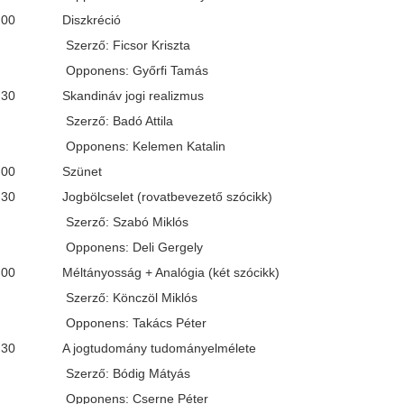
15:00 Diszkréció
ő: Ficsor Kriszta
ens: Győrfi Tamás
5:30 Skandináv jogi realizmus
ő: Badó Attila
ens: Kelemen Katalin
 16:00 Szünet
6:30 Jogbölcselet (rovatbevezető szócikk)
ő: Szabó Miklós
ens: Deli Gergely
7:00 Méltányosság + Analógia (két szócikk)
ő: Könczöl Miklós
ens: Takács Péter
17:30 A jogtudomány tudományelmélete
ő: Bódig Mátyás
ens: Cserne Péter