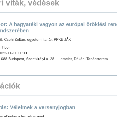
i viták, védések
or: A hagyatéki vagyon az európai öröklési ren
endszerében
: Csehi Zoltán, egyetemi tanár, PPKE JÁK
 Tibor
022-11-11 11:00
088 Budapest, Szentkirályi u. 28. II. emelet, Dékáni Tanácsterem
tációk
rás: Vélelmek a versenyjogban
 előadás a fentiek szerint.