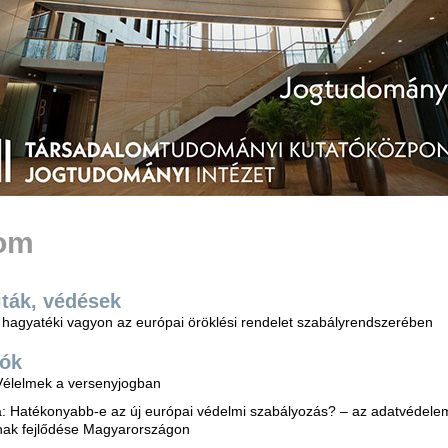
lom
iták, védések
A hagyatéki vagyon az európai öröklési rendelet szabályrendszerében
iók
Vélelmek a versenyjogban
ila: Hatékonyabb-e az új európai védelmi szabályozás? – az adatvédele
nak fejlődése Magyarországon