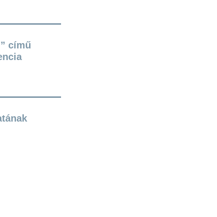
i” című
encia
atának