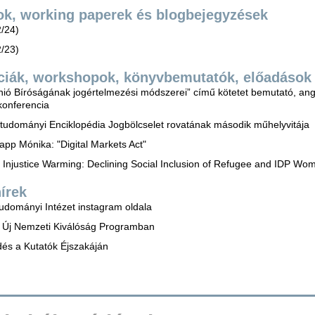
ok, working paperek és blogbejegyzések
2/24)
2/23)
ciák, workshopok, könyvbemutatók, előadások
nió Bíróságának jogértelmezési módszerei” című kötetet bemutató, an
konferencia
gtudományi Enciklopédia Jogbölcselet rovatának második műhelyvitája
app Mónika: "Digital Markets Act"
le Injustice Warming: Declining Social Inclusion of Refugee and IDP W
írek
tudományi Intézet instagram oldala
z Új Nemzeti Kiválóság Programban
dés a Kutatók Éjszakáján