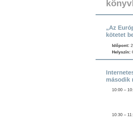
könyv
„Az Euró
kötetet b
Időpont:
2
Helyszín:
O
Internete
második 
10:00 – 
Szerz
Oppon
10:30 – 1
Szerz
Oppon