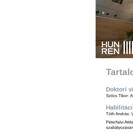
Tarta
Doktori v
Szőcs Tibor: 
Habilitác
Tóth András: 
Péterfalvi Att
szabályozásá