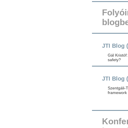
Folyói
blogb
JTI Blog 
Gál Kristóf
safety?
JTI Blog 
Szentgáli-T
framework
Konfe