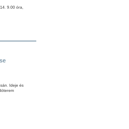
14. 9.00 óra,
se
sán. Ideje és
adóterem