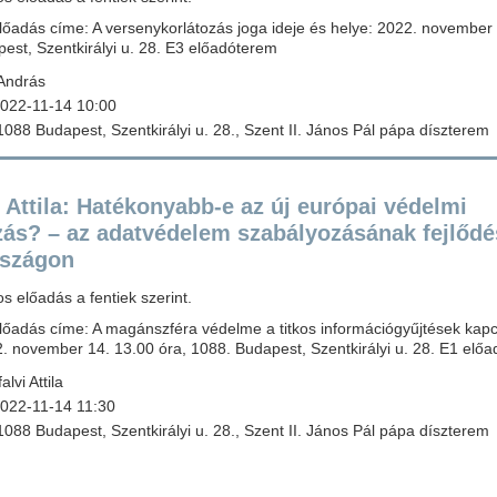
lőadás címe: A versenykorlátozás joga ideje és helye: 2022. november 
est, Szentkirályi u. 28. E3 előadóterem
András
022-11-14 10:00
088 Budapest, Szentkirályi u. 28., Szent II. János Pál pápa díszterem
i Attila: Hatékonyabb-e az új európai védelmi
zás? – az adatvédelem szabályozásának fejlődé
szágon
 előadás a fentiek szerint.
előadás címe: A magánszféra védelme a titkos információgyűjtések kapc
2. november 14. 13.00 óra, 1088. Budapest, Szentkirályi u. 28. E1 elő
lvi Attila
022-11-14 11:30
088 Budapest, Szentkirályi u. 28., Szent II. János Pál pápa díszterem