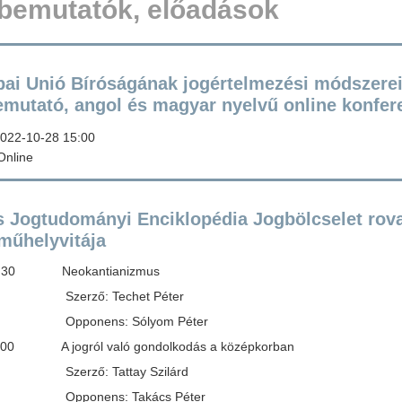
bemutatók, előadások
pai Unió Bíróságának jogértelmezési módszere
emutató, angol és magyar nyelvű online konfer
022-10-28 15:00
nline
s Jogtudományi Enciklopédia Jogbölcselet rov
műhelyvitája
10:30 Neokantianizmus
ő: Techet Péter
ens: Sólyom Péter
1:00 A jogról való gondolkodás a középkorban
ő: Tattay Szilárd
ens: Takács Péter