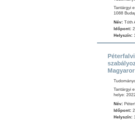
Tantárgyi e
1088 Budap
Név:
Tóth 
Időpont:
2
Helyszín:
1
Péterfalv
szabályo
Magyaror
Tudományos
Tantárgyi 
helye: 202
Név:
Péterfa
Időpont:
2
Helyszín:
1