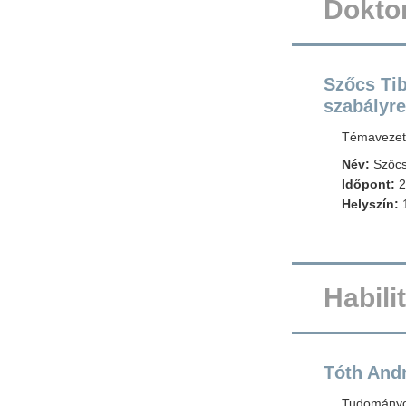
Doktor
Szőcs Tib
szabályr
Témavezető
Név:
Szőcs
Időpont:
2
Helyszín:
1
Habili
Tóth And
Tudományos