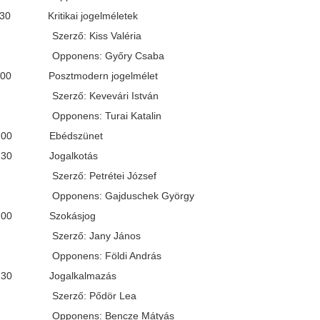
1:30 Kritikai jogelméletek
ő: Kiss Valéria
nens: Győry Csaba
12:00 Posztmodern jogelmélet
ő: Kevevári István
ens: Turai Katalin
 13:00 Ebédszünet
13:30 Jogalkotás
ő: Petrétei József
ens: Gajduschek György
 14:00 Szokásjog
ző: Jany János
ens: Földi András
14:30 Jogalkalmazás
ző: Pődör Lea
ens: Bencze Mátyás