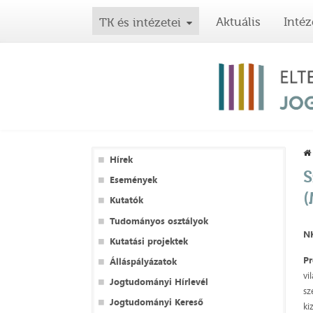
Aktuális
Intéz
TK és intézetei
Hírek
S
Események
(
Kutatók
Tudományos osztályok
NK
Kutatási projektek
Pr
Álláspályázatok
vi
Jogtudományi Hírlevél
sz
Jogtudományi Kereső
ki