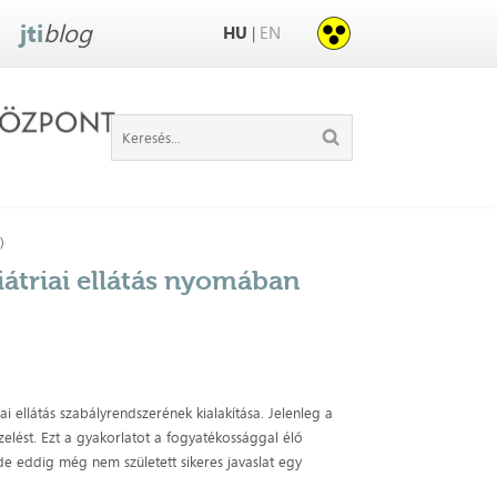
jti
blog
HU
EN
|
)
iátriai ellátás nyomában
ai ellátás szabályrendszerének kialakítása. Jelenleg a
elést. Ezt a gyakorlatot a fogyatékossággal élő
e eddig még nem született sikeres javaslat egy
.