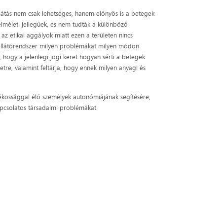
llátás nem csak lehetséges, hanem előnyös is a betegek
elméleti jellegűek, és nem tudták a különböző
z etikai aggályok miatt ezen a területen nincs
iai ellátórendszer milyen problémákat milyen módon
, hogy a jelenlegi jogi keret hogyan sérti a betegek
retre, valamint feltárja, hogy ennek milyen anyagi és
atékossággal élő személyek autonómiájának segítésére,
kapcsolatos társadalmi problémákat.