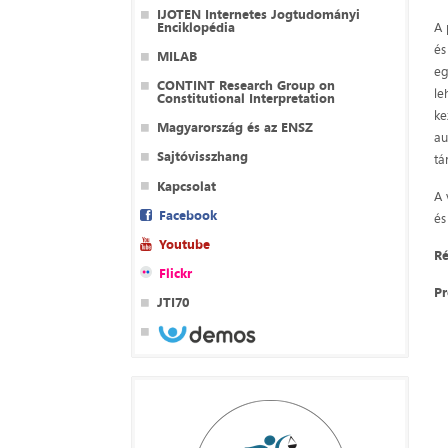
IJOTEN Internetes Jogtudományi
Enciklopédia
A 
és
MILAB
eg
CONTINT Research Group on
le
Constitutional Interpretation
ke
Magyarország és az ENSZ
au
Sajtóvisszhang
tá
Kapcsolat
A 
Facebook
és
Youtube
Ré
Flickr
Pr
JTI70