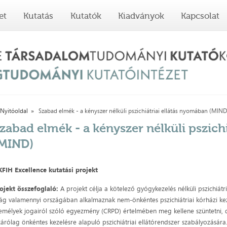
et
Kutatás
Kutatók
Kiadványok
Kapcsolat
Nyitóoldal
Szabad elmék - a kényszer nélküli pszichiátriai ellátás nyomában (MIND
zabad elmék - a kényszer nélküli pszich
MIND)
FIH Excellence kutatási projekt
ojekt összefoglaló:
A projekt célja a kötelező gyógykezelés nélküli pszichiátri
lág valamennyi országában alkalmaznak nem-önkéntes pszichiátriai kórházi kez
emélyek jogairól szóló egyezmény (CRPD) értelmében meg kellene szüntetni, d
zárólag önkéntes kezelésre alapuló pszichiátriai ellátórendszer szabályozására