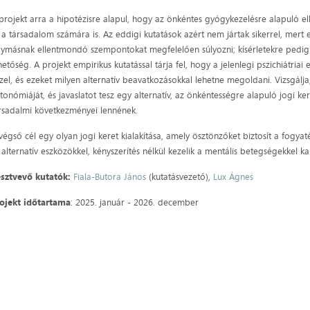
projekt arra a hipotézisre alapul, hogy az önkéntes gyógykezelésre alapuló e
 a társadalom számára is. Az eddigi kutatások azért nem jártak sikerrel, mert 
ymásnak ellentmondó szempontokat megfelelően súlyozni; kísérletekre pedig a
hetőség. A projekt empirikus kutatással tárja fel, hogy a jelenlegi pszichiátr
zel, és ezeket milyen alternatív beavatkozásokkal lehetne megoldani. Vizsgálja
tonómiáját, és javaslatot tesz egy alternatív, az önkéntességre alapuló jogi ke
rsadalmi következményei lennének.
végső cél egy olyan jogi keret kialakítása, amely ösztönzőket biztosít a fogy
 alternatív eszközökkel, kényszerítés nélkül kezelik a mentális betegségekkel 
sztvevő kutatók:
Fiala-Butora János
(kutatásvezető),
Lux Ágnes
ojekt időtartama
: 2025. január - 2026. december