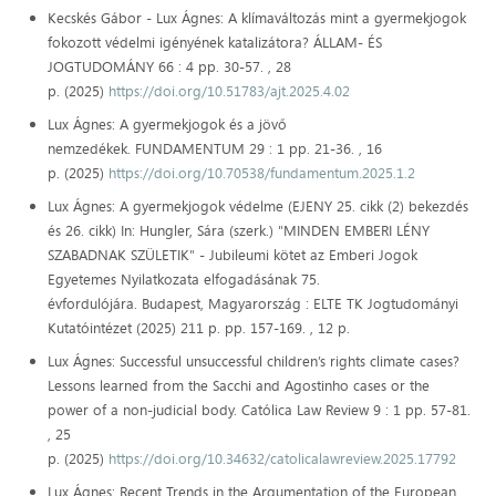
Kecskés Gábor - Lux Ágnes: A klímaváltozás mint a gyermekjogok
fokozott védelmi igényének katalizátora? ÁLLAM- ÉS
JOGTUDOMÁNY 66 : 4 pp. 30-57. , 28
p. (2025)
https://doi.org/10.51783/ajt.2025.4.02
Lux Ágnes: A gyermekjogok és a jövő
nemzedékek. FUNDAMENTUM 29 : 1 pp. 21-36. , 16
p. (2025)
https://doi.org/10.70538/fundamentum.2025.1.2
Lux Ágnes: A gyermekjogok védelme (EJENY 25. cikk (2) bekezdés
és 26. cikk) In: Hungler, Sára (szerk.) "MINDEN EMBERI LÉNY
SZABADNAK SZÜLETIK" - Jubileumi kötet az Emberi Jogok
Egyetemes Nyilatkozata elfogadásának 75.
évfordulójára. Budapest, Magyarország : ELTE TK Jogtudományi
Kutatóintézet (2025) 211 p. pp. 157-169. , 12 p.
Lux Ágnes: Successful unsuccessful children’s rights climate cases?
Lessons learned from the Sacchi and Agostinho cases or the
power of a non-judicial body. Católica Law Review 9 : 1 pp. 57-81.
, 25
p. (2025)
https://doi.org/10.34632/catolicalawreview.2025.17792
Lux Ágnes: Recent Trends in the Argumentation of the European