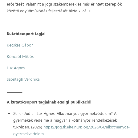
erősítését, valamint a jogi szakemberek és más érintett szereplők
közötti együttműködés fejlesztését tűzte ki célul.
__________
Kutatócsoport tagjai
Kecskés Gábor
Könczöl Miklós
Lux Ágnes
Szontagh Veronika
__________
A kutatócsoport tagjainak eddigi publikációi
Zeller Judit - Lux Ágnes: Alkotmányos gyermekvédelem? A
gyermekek védelme a magyar alkotmányos rendelkezések
tükrében. (2026)
https://jog.tk.elte.hu/blog/2026/04/alkotmanyos-
gyermekvedelem