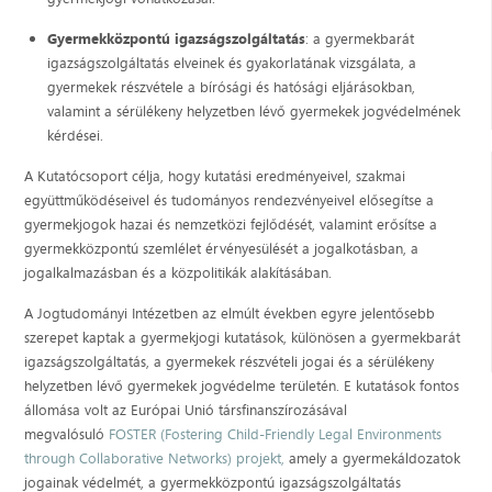
Gyermekközpontú igazságszolgáltatás
: a gyermekbarát
igazságszolgáltatás elveinek és gyakorlatának vizsgálata, a
gyermekek részvétele a bírósági és hatósági eljárásokban,
valamint a sérülékeny helyzetben lévő gyermekek jogvédelmének
kérdései.
A Kutatócsoport célja, hogy kutatási eredményeivel, szakmai
együttműködéseivel és tudományos rendezvényeivel elősegítse a
gyermekjogok hazai és nemzetközi fejlődését, valamint erősítse a
gyermekközpontú szemlélet érvényesülését a jogalkotásban, a
jogalkalmazásban és a közpolitikák alakításában.
A Jogtudományi Intézetben az elmúlt években egyre jelentősebb
szerepet kaptak a gyermekjogi kutatások, különösen a gyermekbarát
igazságszolgáltatás, a gyermekek részvételi jogai és a sérülékeny
helyzetben lévő gyermekek jogvédelme területén. E kutatások fontos
állomása volt az Európai Unió társfinanszírozásával
megvalósuló
FOSTER (Fostering Child-Friendly Legal Environments
through Collaborative Networks) projekt,
amely a gyermekáldozatok
jogainak védelmét, a gyermekközpontú igazságszolgáltatás