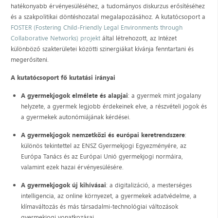
hatékonyabb érvényesüléséhez, a tudományos diskurzus erősítéséhez
és a szakpolitikai döntéshozatal megalapozásához. A kutatócsoport a
FOSTER (Fostering Child-Friendly Legal Environments through
Collaborative Networks) projekt
által létrehozott, az Intézet
különböző szakterületei közötti szinergiákat kívánja fenntartani és
megerősiteni.
A kutatócsoport fő kutatási irányai
A gyermekjogok elmélete és alapjai
: a gyermek mint jogalany
helyzete, a gyermek legjobb érdekeinek elve, a részvételi jogok és
a gyermekek autonómiájának kérdései.
A gyermekjogok nemzetközi és európai keretrendszere
:
különös tekintettel az ENSZ Gyermekjogi Egyezményére, az
Európa Tanács és az Európai Unió gyermekjogi normáira,
valamint ezek hazai érvényesülésére.
A gyermekjogok új kihívásai
: a digitalizáció, a mesterséges
intelligencia, az online környezet, a gyermekek adatvédelme, a
klímaváltozás és más társadalmi-technológiai változások
gyermekjogi vonatkozásai.