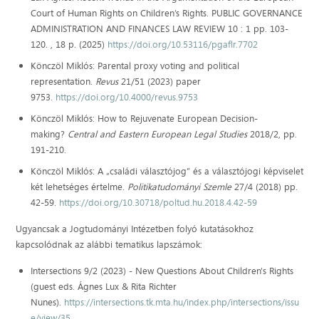
Court of Human Rights on Children’s Rights. PUBLIC GOVERNANCE
ADMINISTRATION AND FINANCES LAW REVIEW 10 : 1 pp. 103-
120. , 18 p. (2025)
https://doi.org/10.53116/pgaflr.7702
Könczöl Miklós: Parental proxy voting and political
representation.
Revus
21/51 (2023) paper
9753.
https://doi.org/10.4000/revus.9753
Könczöl Miklós: How to Rejuvenate European Decision-
making?
Central and Eastern European Legal Studies
2018/2, pp.
191-210.
Könczöl Miklós: A „családi választójog” és a választójogi képviselet
két lehetséges értelme.
Politikatudományi Szemle
27/4 (2018) pp.
42-59.
https://doi.org/10.30718/poltud.hu.2018.4.42-59
Ugyancsak a Jogtudományi Intézetben folyó kutatásokhoz
kapcsolódnak az alábbi tematikus lapszámok:
Intersections 9/2 (2023) - New Questions About Children's Rights
(guest eds. Ágnes Lux & Rita Richter
Nunes).
https://intersections.tk.mta.hu/index.php/intersections/issu
e/view/35