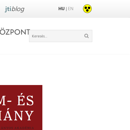
jti
blog
HU
EN
|