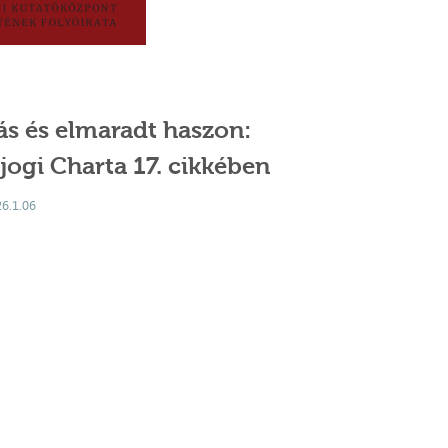
s és elmaradt haszon:
ogi Charta 17. cikkében
26.1.06