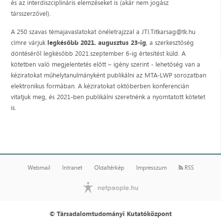
és az interdiszciplináris elemzéseket is (akár nem jogász
társszerzővel).
A 250 szavas témajavaslatokat önéletrajzzal a JTI.Titkarsag@tk.hu
címre várjuk
legkésőbb 2021. augusztus 23-ig
, a szerkesztőség
döntéséről legkésőbb 2021.szeptember 6-ig értesítést küld. A
kötetben való megjelentetés előtt – igény szerint - lehetőség van a
kéziratokat műhelytanulmányként publikálni az MTA-LWP sorozatban
elektronikus formában. A kéziratokat októberben konferencián
vitatjuk meg, és 2021-ben publikálni szeretnénk a nyomtatott kötetet
is.
Webmail
Intranet
Oldaltérkép
Impresszum
RSS
© Társadalomtudományi Kutatóközpont