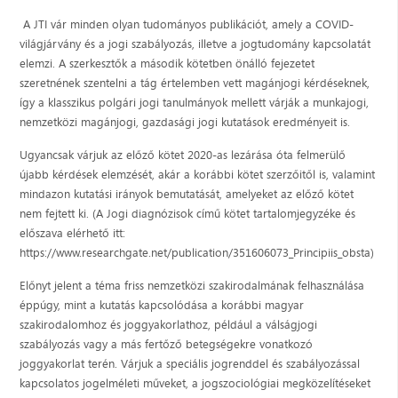
A JTI vár minden olyan tudományos publikációt, amely a COVID-
világjárvány és a jogi szabályozás, illetve a jogtudomány kapcsolatát
elemzi. A szerkesztők a második kötetben önálló fejezetet
szeretnének szentelni a tág értelemben vett magánjogi kérdéseknek,
így a klasszikus polgári jogi tanulmányok mellett várják a munkajogi,
nemzetközi magánjogi, gazdasági jogi kutatások eredményeit is.
Ugyancsak várjuk az előző kötet 2020-as lezárása óta felmerülő
újabb kérdések elemzését, akár a korábbi kötet szerzőitől is, valamint
mindazon kutatási irányok bemutatását, amelyeket az előző kötet
nem fejtett ki. (A Jogi diagnózisok című kötet tartalomjegyzéke és
előszava elérhető itt:
https://www.researchgate.net/publication/351606073_Principiis_obsta)
Előnyt jelent a téma friss nemzetközi szakirodalmának felhasználása
éppúgy, mint a kutatás kapcsolódása a korábbi magyar
szakirodalomhoz és joggyakorlathoz, például a válságjogi
szabályozás vagy a más fertőző betegségekre vonatkozó
joggyakorlat terén. Várjuk a speciális jogrenddel és szabályozással
kapcsolatos jogelméleti műveket, a jogszociológiai megközelítéseket